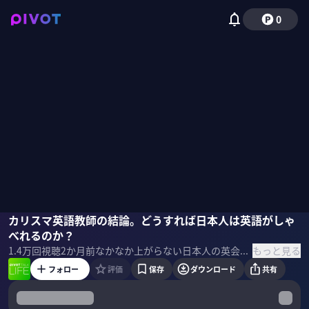
0
安河内哲也
カリスマ英語教師の結論。どうすれば日本人は英語がしゃ
佐々木紀彦
べれるのか？
もっと見る
1.4万
回視聴
2か月前
なかなか上がらない日本人の英会話力。結局、どうすれば日本人は英語を話せるようになるのか？カリスマ英語教師として学生や社会人を指導してきた、安河内哲也氏に聞いた。 ＜ゲスト＞ 安河内哲也 | カリスマ英語教師 上智大学卒。東進ハイスクール等で実用英語教育の普及に注力。文部科学省の審議会委員を歴任し、4技能試験の導入を推進する。 予備校、中高、大学での講義、講演のほか大手メーカーや金融機関でのグローバル研修、教育委員会の教員研修など講師実績多数。 ＜目次＞
フォロー
評価
保存
ダウンロード
共有