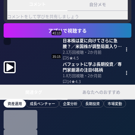
コメント
自分メモ
コメントをして学びを共有しましょう
アプリで視聴する
41:13
日本株は夏に向けてさらに急
騰？／米国株が調整局面入りす
る可能性
2.1万
回視聴・
2か月前
35:15
5
4.5
バフェットに学ぶ長期投資／専
門家厳選の注目6銘柄
1.8万
回視聴・
2か月前
14
4.3
関連タグ
あなたへのおすすめ
資産運用
成長ベンチャー
企業分析
長期投資
市場変動