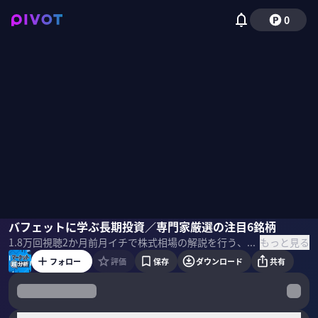
0
木野内栄治
バフェットに学ぶ長期投資／専門家厳選の注目6銘柄
栫井駿介
柴田阿弥
もっと見る
1.8万
回視聴
2か月前
月イチで株式相場の解説を行う、「マーケット超分析」の５月回。後編のテーマは、「バフェットに学ぶ長期投資」。 ＜出演者＞ 柴田阿弥（MC） 木野内栄治｜大和証券 チーフテクニカルアナリスト 1988年に大和証券に入社。 以来一貫してテクニカル分析業務に従事。 日経ヴェリタス「人気アナリスト」テクニカル部門で1位に輝くこと22回。 栫井駿介｜株式投資アドバイザー - 大手証券会社勤務後 2016年 つばめ投資顧問を設立 - 800名超の個人投資家へ 長期投資の実践的アドバイス - YouTuberとしても精力的に発信 チャンネル登録者数 約20万人 ＜目次＞
フォロー
評価
保存
ダウンロード
共有