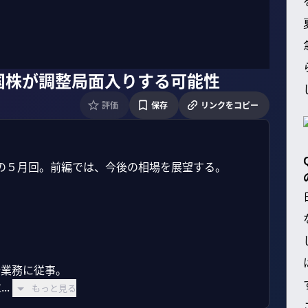
国株が調整局面入りする可能性
評価
保存
リンクをコピー
の５月回。前編では、今後の相場を展望する。

業務に従事。

.
もっと見る