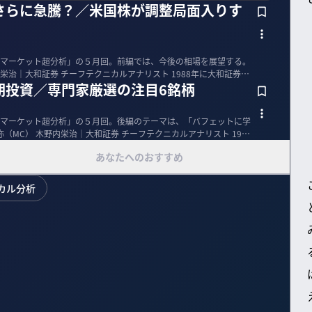
さらに急騰？／米国株が調整局面入りす
マーケット超分析」の５月回。前編では、今後の相場を展望する。
期投資／専門家厳選の注目6銘柄
マーケット超分析」の５月回。後編のテーマは、「バフェットに学
あなたへのおすすめ
カル分析