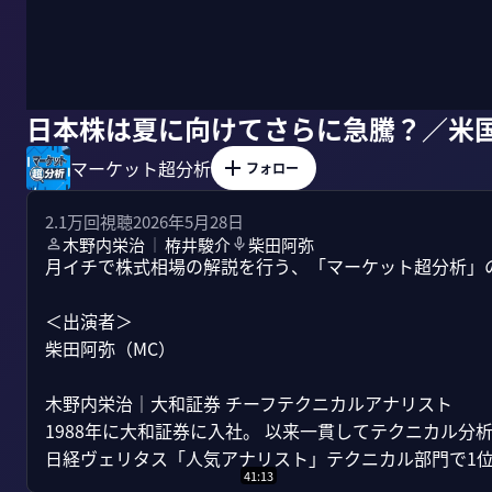
日本株は夏に向けてさらに急騰？／米
マーケット超分析
フォロー
2.1万
回視聴
2026年5月28日
木野内栄治
栫井駿介
柴田阿弥
｜
月イチで株式相場の解説を行う、「マーケット超分析」
＜出演者＞

柴田阿弥（MC）

木野内栄治｜大和証券 チーフテクニカルアナリスト

1988年に大和証券に入社。 以来一貫してテクニカル分析
日経ヴェリタス「人気アナリスト」テクニカル部門で1位..
41:13