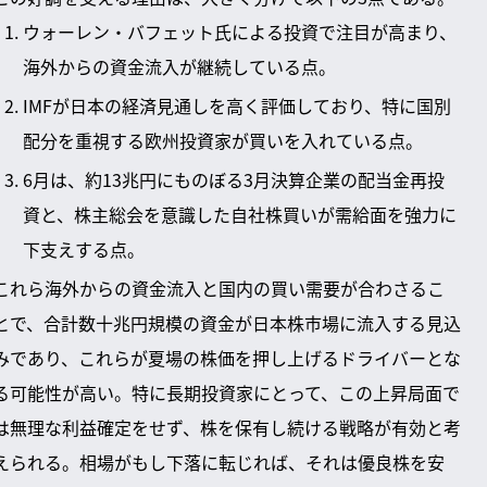
ウォーレン・バフェット氏による投資で注目が高まり、
海外からの資金流入が継続している点。
IMFが日本の経済見通しを高く評価しており、特に国別
配分を重視する欧州投資家が買いを入れている点。
6月は、約13兆円にものぼる3月決算企業の配当金再投
資と、株主総会を意識した自社株買いが需給面を強力に
下支えする点。
これら海外からの資金流入と国内の買い需要が合わさるこ
とで、合計数十兆円規模の資金が日本株市場に流入する見込
みであり、これらが夏場の株価を押し上げるドライバーとな
る可能性が高い。特に長期投資家にとって、この上昇局面で
は無理な利益確定をせず、株を保有し続ける戦略が有効と考
えられる。相場がもし下落に転じれば、それは優良株を安