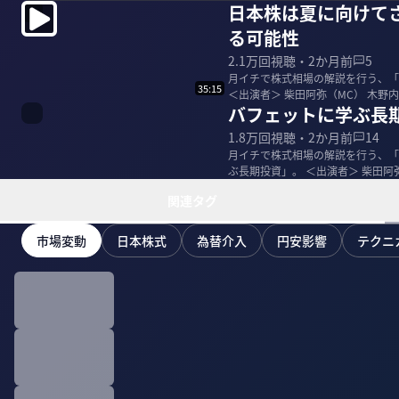
日本株は夏に向けて
る可能性
2.1万
回視聴・
2か月前
5
月イチで株式相場の解説を行う、「
35:15
＜出演者＞ 柴田阿弥（MC） 木野内栄治｜大和証券 チーフテクニカルアナリスト 1988年に大和証券
バフェットに学ぶ長
に...
1.8万
回視聴・
2か月前
14
月イチで株式相場の解説を行う、「
ぶ長期投資」。 ＜出演者＞ 柴田阿弥（MC） 木野内栄治｜大和証券 チーフテクニカルアナリスト 198
8...
関連タグ
市場変動
日本株式
為替介入
円安影響
テクニ