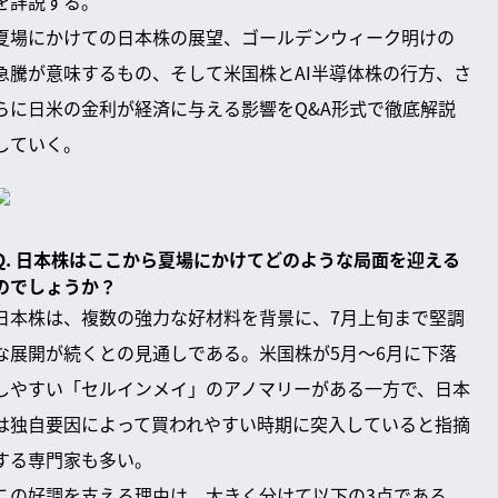
を詳説する。
夏場にかけての日本株の展望、ゴールデンウィーク明けの
急騰が意味するもの、そして米国株とAI半導体株の行方、さ
らに日米の金利が経済に与える影響をQ&A形式で徹底解説
していく。
Q. 日本株はここから夏場にかけてどのような局面を迎える
のでしょうか？
日本株は、複数の強力な好材料を背景に、7月上旬まで堅調
な展開が続くとの見通しである。米国株が5月〜6月に下落
しやすい「セルインメイ」のアノマリーがある一方で、日本
は独自要因によって買われやすい時期に突入していると指摘
する専門家も多い。
この好調を支える理由は、大きく分けて以下の3点である。