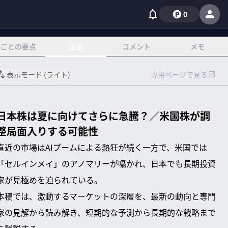
0
章ごとの要点
記事
コメント
メモ
表示モード (
ライト
)
専用ページで見る
日本株は夏に向けてさらに急騰？／米国株が調
整局面入りする可能性
直近の市場はAIブームによる熱狂が続く一方で、米国では
「セルインメイ」のアノマリーが囁かれ、日本でも長期投資
家が見極めを迫られている。
本稿では、激動するマーケットの深層を、最新の動向と専門
家の見解から読み解き、短期的な予測から長期的な戦略まで