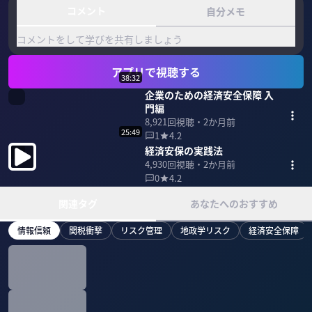
コメント
自分メモ
コメントをして学びを共有しましょう
アプリで視聴する
38:32
企業のための経済安全保障 入
門編
8,921
回視聴・
2か月前
25:49
1
4.2
経済安保の実践法
4,930
回視聴・
2か月前
0
4.2
関連タグ
あなたへのおすすめ
情報信頼
関税衝撃
リスク管理
地政学リスク
経済安全保障