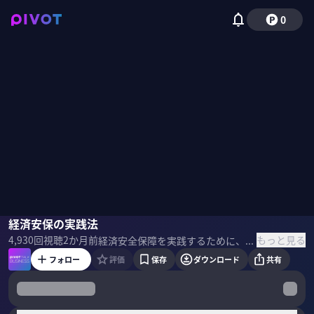
0
伊藤隆
経済安保の実践法
小手森千紗
もっと見る
4,930
回視聴
2か月前
経済安全保障を実践するために、ビジネスパーソンは具体的にどんな情報を集め、どう動くべきか。 電通総研の伊藤隆氏に企業を脅かすリスクを図る「3つのS」など具体的な手法を解説してもらった。 ＜ゲスト＞ 伊藤 隆｜電通総研 経済安全保障研究センター(DCER)副センター⻑ 慶應義塾大学法学部卒。1986 年三菱電機入社。2020 年、⺠間初の経済安全保障専門部門を 設立し室⻑就任。2023 年執行役員。現在は電通総研 DCER 副センター⻑のほか、FRONTEO顧問、複数の企業・法律事務所の顧問、日本政府アドバイザーを務める。 ＜参考書籍＞ 『経済安全保障とビジネス 企業が知るべきリスクと実践法』 電通総研経済安全保障研究センター（著）日経BP（刊）
フォロー
評価
保存
ダウンロード
共有