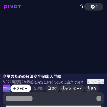
0
伊藤隆
企業のための経済安全保障 入門編
小手森千紗
もっと見る
8,924
回視聴
2か月前
経済安全保障のために企業は具体的に何に気を配り、何から始めるべきか。電通総研経済安全保障研究センター副センター長で、民間初となる経済安保専門部署立ち上げの経験をもつ伊藤隆氏に、その基礎を解説してもらった。 ＜ゲスト＞ 伊藤 隆｜電通総研 経済安全保障研究センター(DCER)副センター⻑ 慶應義塾大学法学部卒。1986 年三菱電機入社。2020 年、⺠間初の経済安全保障専門部門を 設立し室⻑就任。2023 年執行役員。現在は電通総研 DCER 副センター⻑のほか、FRONTEO顧問、複数の企業・法律事務所の顧問、日本政府アドバイザーを務める。 ＜参考書籍＞ 『経済安全保障とビジネス 企業が知るべきリスクと実践法』 電通総研経済安全保障研究センター（著）日経BP（刊）
フォロー
評価
保存
ダウンロード
共有