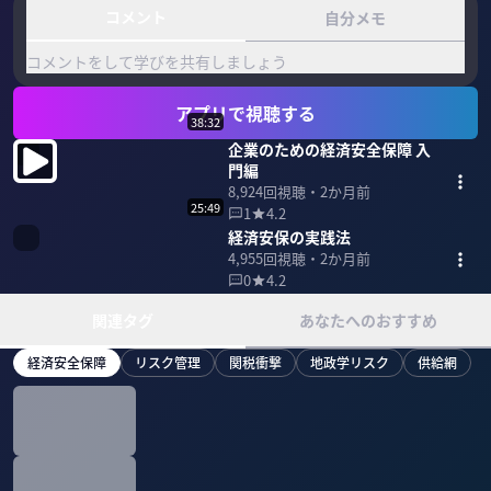
コメント
自分メモ
コメントをして学びを共有しましょう
アプリで視聴する
38:32
企業のための経済安全保障 入
門編
8,924
回視聴・
2か月前
25:49
1
4.2
経済安保の実践法
4,955
回視聴・
2か月前
0
4.2
関連タグ
あなたへのおすすめ
経済安全保障
リスク管理
関税衝撃
地政学リスク
供給網