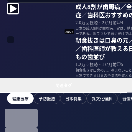
成人8割が歯周病／
症／歯科医おすすめ
2.0万
回視聴・
2か月前
4
日本の成人8割が歯周病。実は、糖
30:24
ーである。歯ブラシで磨くだけでは
朝食抜きは口臭の元
説する。 ＜出...
／歯科医師が教える
もの歯並び
1.2万
回視聴・
1か月前
5
朝食抜きは口臭の元。噛まないこと
日常でできる口臭の予防法を教える。
森下真紀 歯...
関連タグ
健康医療
予防医療
日本特集
異文化理解
習慣