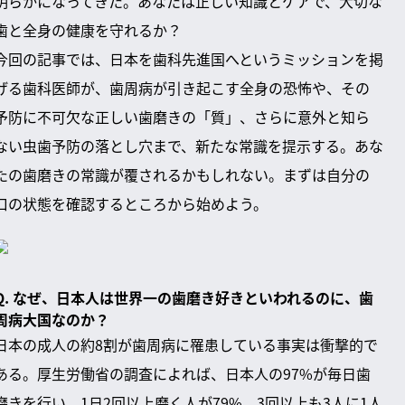
明らかになってきた。あなたは正しい知識とケアで、大切な
歯と全身の健康を守れるか？
今回の記事では、日本を歯科先進国へというミッションを掲
げる歯科医師が、歯周病が引き起こす全身の恐怖や、その
予防に不可欠な正しい歯磨きの「質」、さらに意外と知ら
ない虫歯予防の落とし穴まで、新たな常識を提示する。あな
たの歯磨きの常識が覆されるかもしれない。まずは自分の
口の状態を確認するところから始めよう。
Q. なぜ、日本人は世界一の歯磨き好きといわれるのに、歯
周病大国なのか？
日本の成人の約8割が歯周病に罹患している事実は衝撃的で
ある。厚生労働省の調査によれば、日本人の97%が毎日歯
磨きを行い、1日2回以上磨く人が79%、3回以上も3人に1人