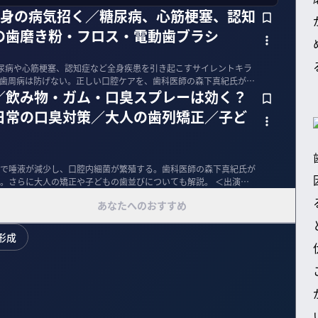
全身の病気招く／糖尿病、心筋梗塞、認知
の歯磨き粉・フロス・電動歯ブラシ
尿病や心筋梗塞、認知症など全身疾患を引き起こすサイレントキラ
歯周病は防げない。正しい口腔ケアを、歯科医師の森下真紀氏が解
／飲み物・ガム・口臭スプレーは効く？
日常の口臭対策／大人の歯列矯正／子ど
で唾液が減少し、口腔内細菌が繁殖する。歯科医師の森下真紀氏が
さらに大人の矯正や子どもの歯並びについても解説。 ＜出演＞
あなたへのおすすめ
形成