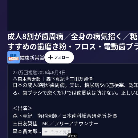
成人8割が歯周病／全身の病気招く／
すすめの歯磨き粉・フロス・電動歯ブ
健康新常識
フォロー
2.0万
回視聴
2026年6月4日
森本晋太郎
森下真紀
三田友梨佳
｜
日本の成人8割が歯周病。実は、糖尿病や心筋梗塞、認
る。歯ブラシで磨くだけでは歯周病は防げない。正しい
＜出演＞

森下真紀　歯科医師／日本歯科総合研究所 社長

三田友梨佳　MC／フリーアナウンサー

森本晋太郎...
もっと見る
43:32