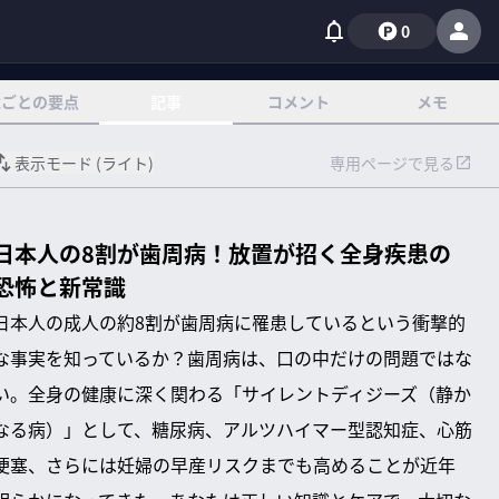
0
章ごとの要点
記事
コメント
メモ
表示モード (
ライト
)
専用ページで見る
日本人の8割が歯周病！放置が招く全身疾患の
恐怖と新常識
日本人の成人の約8割が歯周病に罹患しているという衝撃的
な事実を知っているか？歯周病は、口の中だけの問題ではな
い。全身の健康に深く関わる「サイレントディジーズ（静か
なる病）」として、糖尿病、アルツハイマー型認知症、心筋
梗塞、さらには妊婦の早産リスクまでも高めることが近年