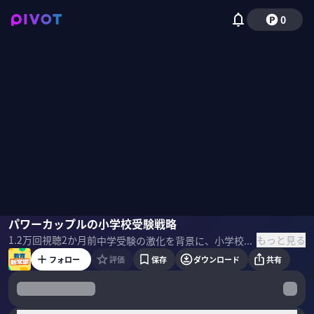
0
伊藤滉一郎
パワーカップルの小学校受験戦略
りんたろー。（EXIT）
横山美菜子
竹内由恵
もっと見る
1.2万
回視聴
2か月前
中学受験の激化を背景に、小学校受験への関心がかつてなく高まっている。しかし、生半可な覚悟で参入すれば確実に失敗する。「年中の11月」というタイムリミット、共働き家庭を待ち受ける朝晩の学習ノルマ、そして志望校選びのトラップとは何か？小学校オタクの横山美菜子氏と受験評論家の伊藤滉一郎氏に、失敗しないための絶対法則を聞いた。 ＜ゲスト＞ 横山美菜子｜MagicAl Pass 取締役 小学校オタク リクルート14年間勤務後、MagicAl Passを起業。100校の小学校訪問と現役教員への取材で得た一次情報をもとに、志望校選びのリアルを発信。AI家庭学習アプリなどを通じて、共働き家庭の小学校受験を支援。自身もフルタイム共働きで2人の子どもの小学校受験を経験。 伊藤滉一郎｜JSK代表 受験評論家 早稲田大学を卒業後、大手金融機関に就職。その後、人生をかけて学歴と向き合うことを決意し退職。高学歴1000人以上へのじゅけんに関するインタビューや独自のリサーチで得た情報を、X（フォロワー約12万人※2026年3月）などで発信。 ＜参考書籍＞ 『子どもが沈まない 親が無理しない 小中高大受験戦略』 伊藤滉一郎（著）日本経済新聞出版（刊）
フォロー
評価
保存
ダウンロード
共有