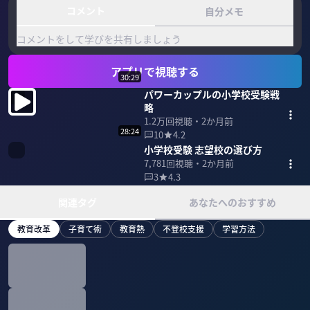
コメント
自分メモ
コメントをして学びを共有しましょう
アプリで視聴する
30:29
パワーカップルの小学校受験戦
略
1.2万
回視聴・
2か月前
28:24
10
4.2
小学校受験 志望校の選び方
7,781
回視聴・
2か月前
3
4.3
関連タグ
あなたへのおすすめ
教育改革
子育て術
教育熱
不登校支援
学習方法