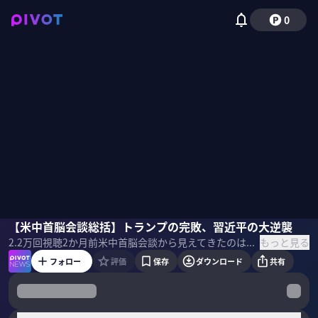
0
ジョセフ・クラフト
【米中首脳会談総括】トランプの完敗、習近平の大逆襲
佐々木紀彦
もっと見る
2.2万
回視聴
2か月前
米中首脳会談から見えてきたのは、アジアのパワーバランスの大きな変化だ。なぜトランプは習近平に圧倒されたのか？その背景を、経済アナリストのジョセフ・クラフト氏に分析してもらった。 ＜ゲスト＞ ジョセフ・クラフト｜経済アナリスト UCバークレー校を卒業後、モルガン・スタンレー本社に入社。東京支社で為替本部長などを歴任。2015年に独立し会社を設立。東京国際大学の副学長やソニーグループ、東京エレクトロンの社外取締役を務める。 ＜目次＞
フォロー
評価
保存
ダウンロード
共有