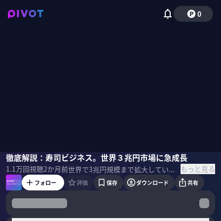
0
ながさき一生
徹底解説：寿司ビジネス。世界３兆円市場に急成長
佐々木紀彦
もっと見る
1.1万
回視聴
2か月前
世界で3兆円規模まで拡大している寿司ビジネス。なぜ世界でブームなのか？どうすればさらに寿司ビジネスを成長させられるのか？寿司ビジネスと今と未来を、に解説してもらった。 ＜ゲスト＞ ながさき一生｜おさかなコーディネータ 1984年新潟の漁村生まれ。実家の漁業を手伝い育つ。東京海洋大学院修士課程修了。築地市場の卸を経て、さかなの会を主宰。さかなプロダクション設立。ふるさと納税の専門家やドラマ監修等で活動。大学講師。著書に『魚ビジネス』。魚食の魅力を伝える。 ▼参考書籍 『最強の寿司ビジネス』 ながさき一生（著）中央公論新社（刊）
フォロー
評価
保存
ダウンロード
共有