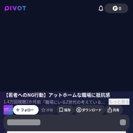
0
上重聡
【若者へのNG行動】アットホームな職場に抵抗感
長田麻衣
もっと見る
1.4万
回視聴
2か月前
「職場にいるZ世代の考えていることがわからない……」「どう接したらうまく意思疎通できるのだろうか……」。 30～50代のビジネスパーソンが思い悩む、Z世代との関わり方。良好な関係を構築するためのコミュニケーション法とは何なのか。毎月200人の若者を対象にインタビューを行っているSHIBUYA109 lab.所長・長田麻衣氏に話を伺った。 ＜ゲスト＞ 長田麻衣｜SHIBUYA109 lab.所長 総合マーケティング会社を経て、SHIBUYA109エンタテイメントに入社。2018年に若者マーケティング機関「SHIBUYA109 lab.」を設立。現在は毎月200人の若者と接する毎日を過ごしている。 ＜参考書籍＞ 『ほめられると気まずすぎてしぬZ世代、ほめて伸ばそうと必死になる上司世代』 長田麻衣（著）徳間書店（刊）
フォロー
評価
保存
ダウンロード
共有