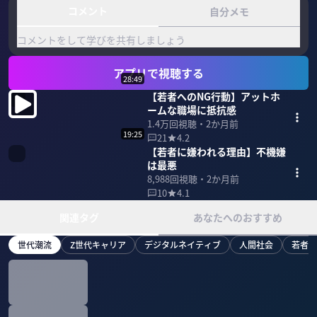
コメント
自分メモ
コメントをして学びを共有しましょう
アプリで視聴する
28:49
【若者へのNG行動】アットホ
ームな職場に抵抗感
1.4万
回視聴・
2か月前
19:25
21
4.2
【若者に嫌われる理由】不機嫌
は最悪
8,988
回視聴・
2か月前
10
4.1
関連タグ
あなたへのおすすめ
世代潮流
Z世代キャリア
デジタルネイティブ
人間社会
若者動