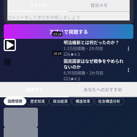
コメント
自分メモ
コメントをして学びを共有しましょう
アプリで視聴する
33:18
明治維新とは何だったのか？
1.3万
回視聴・
2か月前
18:24
6
4.3
国民国家はなぜ戦争をやめられ
ないのか
8,393
回視聴・
2か月前
3
4.3
関連タグ
あなたへのおすすめ
国際情勢
歴史知見
政治経済
構造改革
社会構造分析