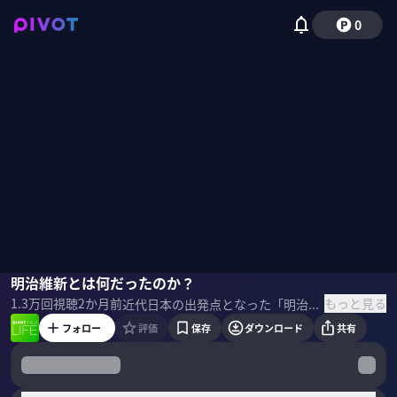
0
加藤聖文
明治維新とは何だったのか？
磯貝初奈
もっと見る
1.3万
回視聴
2か月前
近代日本の出発点となった「明治維新」。維新の英傑たちが活躍した華々しい時代である一方、実は現代の国際情勢にも大きく関わる「国民国家」の世界的な形成期でもあった。歴史学者の加藤聖文氏に、現代から読み解く明治維新について聞いた。 ＜ゲスト＞ 加藤聖文｜歴史学者 駒澤大学文学部教授。国文学研究資料館助手、人間文化研究機構国文学研究資料館准教授などを経て、2024年より現職。専門は日本近現代史・東アジア国際関係史・歴史記録（アーカイブズ）学。主な著書に『「大日本帝国」崩壊ー東アジアの1945年」 （中公新書）など。 ＜参考書籍＞ 『世界史の中の明治維新 なぜ日本は「帝国」を目指したのか』 加藤聖文（著）SBクリエイティブ（刊）
フォロー
評価
保存
ダウンロード
共有