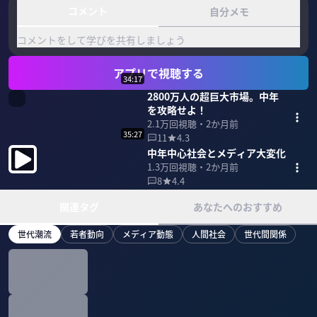
コメント
自分メモ
コメントをして学びを共有しましょう
アプリで視聴する
34:17
2800万人の超巨大市場。中年
を攻略せよ！
2.1万
回視聴・
2か月前
35:27
11
4.3
中年中心社会とメディア大変化
1.3万
回視聴・
2か月前
8
4.4
関連タグ
あなたへのおすすめ
世代潮流
若者動向
メディア動態
人間社会
世代間関係