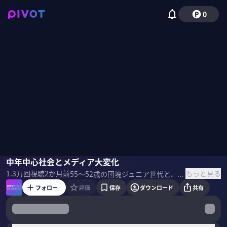
0
稲田豊史
中年中心社会とメディア大変化
原田曜平
佐々木紀彦
もっと見る
1.3万
回視聴
2か月前
55〜52歳の団塊ジュニア世代と、51〜39歳のポスト団塊ジュニアの人口は合計で2800万人。この中年世代が中心となる社会が、今後15年は続く。「中年中心社会」のリアルをテーマに、芝浦工業大学の原田曜平教授とノンフィクションライターの稲田豊史氏に聞いた。 ＜ゲスト＞ 稲田豊史｜ノンフィクションライター 横浜国立大学卒。映画配給会社および出版社で業界誌編集長等を経て独立。著書に『本を読めなくなった人たち』『映画を早送りで観る人たち』等多数。メディア論や子どもを取り巻く環境を中心に執筆活動を展開。 原田曜平｜芝浦工業大学教授 慶應義塾大学商学部卒業後、広告業界で各種マーケティング業務を経験。信州大学特任教授を兼任。専門は若者の消費行動研究。さとり世代やＺ世代など、数々の流行語を世に送る。著書に『Ｚ世代』等多数。 ▼参考書籍 『中年中心社会』 原田曜平（著）集英社（刊）
フォロー
評価
保存
ダウンロード
共有