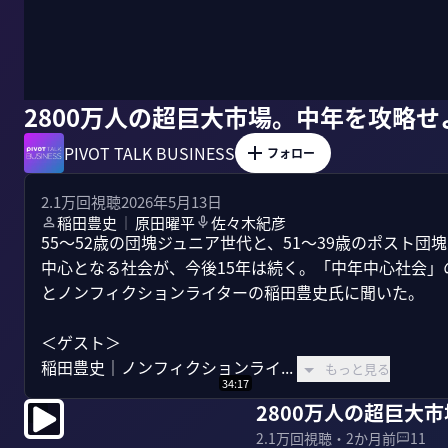
2800万人の超巨大市場。中年を攻略せ
PIVOT TALK BUSINESS
フォロー
2.1万
回視聴
2026年5月13日
稲田豊史
原田曜平
佐々木紀彦
｜
55〜52歳の団塊ジュニア世代と、51〜39歳のポスト団
中心となる社会が、今後15年は続く。「中年中心社会
とノンフィクションライターの稲田豊史氏に聞いた。

＜ゲスト＞

稲田豊史｜ノンフィクションライ...
もっと見る
34:17
2800万人の超巨大
2.1万
回視聴・
2か月前
11