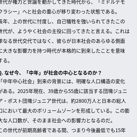
世代が権力と世論を動かしてきた時代から、「ミドルデモ
クラシー」へと社会の重心が移り変わった状態である。
長年、上の世代に忖度し、自己犠牲を強いられてきたこの
世代が、ようやく社会の主役に回ってきたと言える。これは
単なる世代交代ではなく、彼らが日本社会のあらゆる側面
に大きな影響力を持つ時代が本格的に到来したことを意味
する。
Q. なぜ今、「中年」が社会の中心となるのか？
「中年中心社会」到来の背景には、明確な人口構造の変化
がある。2025年現在、39歳から55歳に該当する団塊ジュニ
ア・ポスト団塊ジュニア世代は、約2800万人と日本の総人
口において最大のボリュームゾーンを形成している。この膨
大な人口数が、そのまま社会への影響力となるのだ。
この世代が前期高齢者である間、つまり今後最低でも15年