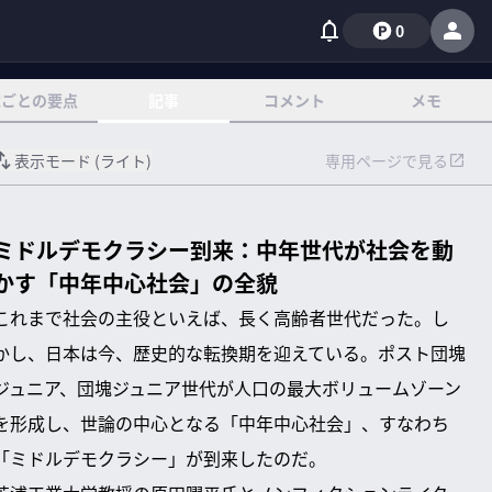
0
章ごとの要点
記事
コメント
メモ
表示モード (
ライト
)
専用ページで見る
ミドルデモクラシー到来：中年世代が社会を動
かす「中年中心社会」の全貌
これまで社会の主役といえば、長く高齢者世代だった。し
かし、日本は今、歴史的な転換期を迎えている。ポスト団塊
ジュニア、団塊ジュニア世代が人口の最大ボリュームゾーン
を形成し、世論の中心となる「中年中心社会」、すなわち
「ミドルデモクラシー」が到来したのだ。