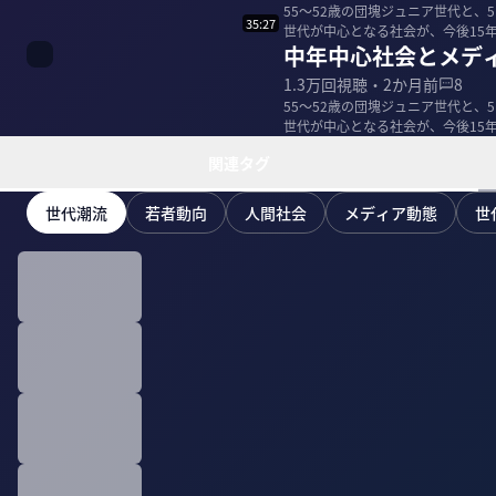
55〜52歳の団塊ジュニア世代と、
35:27
世代が中心となる社会が、今後15
中年中心社会とメデ
原田曜...
1.3万
回視聴・
2か月前
8
55〜52歳の団塊ジュニア世代と、
世代が中心となる社会が、今後15
原田曜...
関連タグ
世代潮流
若者動向
人間社会
メディア動態
世