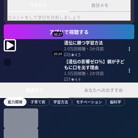
コメント
自分メモ
コメントをして学びを共有しましょう
アプリで視聴する
36:27
遺伝に勝つ学習方法
2.0万
回視聴・
2か月前
20:24
5
4.5
【遺伝の影響ゼロ％】親が子ど
もに口を出す理由
1.3万
回視聴・
2か月前
7
4.4
関連タグ
あなたへのおすすめ
能力開発
子育て術
学習方法
モチベーション
脳科学