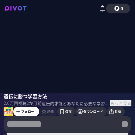
0
安藤寿康
遺伝に勝つ学習方法
りんたろー。（EXIT）
竹内由恵
もっと見る
2.0万
回視聴
2か月前
遺伝的才能とあなたに必要な学習。教育が持つ相反する2つの顔とは。外発的動機と内発的動機。脳の2つのネットワークとは。教育脳について安藤寿康氏に聞いた。 ＜ゲスト＞ 安藤寿康｜教育学博士 慶應義塾大学名誉教授 慶應義塾大学文学部卒業後、同大学大学院社会学研究科博士課程単位取得退学。日本における双生児法による行動遺伝学研究の第一人者。 専門：行動遺伝学、教育心理学、進化教育学 ＜参考書籍＞ 『教育脳 遺伝的才能と〈あなた〉に必要な学習を語ろう』 安藤寿康（著）大和書房（刊）
フォロー
評価
保存
ダウンロード
共有