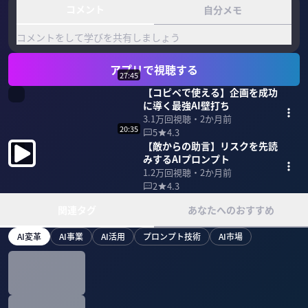
コメント
自分メモ
コメントをして学びを共有しましょう
アプリで視聴する
27:45
【コピペで使える】企画を成功
に導く最強AI壁打ち
3.1万
回視聴・
2か月前
20:35
5
4.3
【敵からの助言】リスクを先読
みするAIプロンプト
1.2万
回視聴・
2か月前
2
4.3
関連タグ
あなたへのおすすめ
AI変革
AI事業
AI活用
プロンプト技術
AI市場