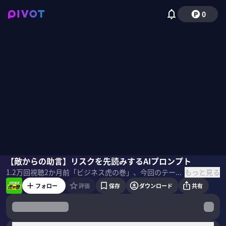
0
林佑香
【敵からの助言】リスクを先読みするAIプロンプト
里崎智也
田中奏真
もっと見る
1.2万
回視聴
2か月前
「ビジネス虎の巻」、今回のテーマは「AIプロンプト」。BuySell Technologies執行役員・田中奏真氏が、未来を読み 競合に勝つAIプロンプトを解説。 ＜ゲスト＞ 田中奏真｜BuySell Technologies執行役員 マーケティング統括本部統括本部長 2006年に神戸大学経営学部卒業後、エン・ジャパン（現エン）に入社。22年に執行役員に就任し、70名規模のマーケティング組織を牽引。25年よりBuySell Technologies執行役員。現在は、M&A（合併、買収）による複数ブランドの統合を推進し、グループ全体のマーケティングを統括。 ＜目次＞
フォロー
評価
保存
ダウンロード
共有