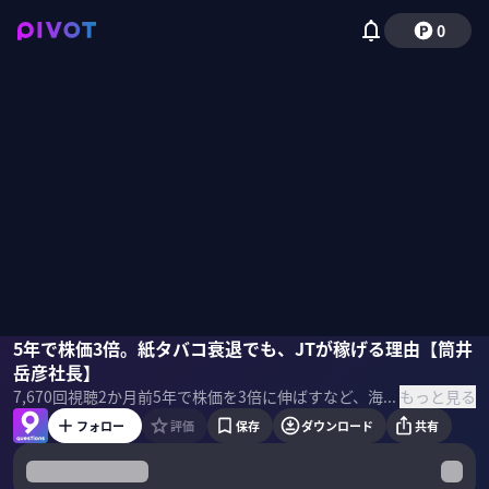
0
筒井岳彦
5年で株価3倍。紙タバコ衰退でも、JTが稼げる理由【筒井
佐々木紀彦
岳彦社長】
もっと見る
7,670
回視聴
2か月前
5年で株価を3倍に伸ばすなど、海外市場での成長が続くJT。なぜ衰退市場でも成長できるのか？海外M＆Aの成功要因は何か？電子タバコ市場でどう攻めるのか？2026年1月に社長に就任した筒井岳彦社長に聞いた。 ＜ゲスト＞ 筒井岳彦｜JT 社長 早稲田大学理工学部卒業後、1997年にJT入社。M&Aや海外事業に精通し、JTインターナショナルの執行役員や上級執行役員を歴任。2026年1月より現職。 ＜目次＞
フォロー
評価
保存
ダウンロード
共有