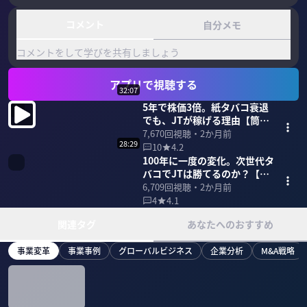
コメント
自分メモ
コメントをして学びを共有しましょう
アプリで視聴する
32:07
5年で株価3倍。紙タバコ衰退
でも、JTが稼げる理由【筒井
岳彦社長】
7,670
回視聴・
2か月前
28:29
10
4.2
100年に一度の変化。次世代タ
バコでJTは勝てるのか？【筒
井岳彦社長】
6,709
回視聴・
2か月前
4
4.1
関連タグ
あなたへのおすすめ
事業変革
事業事例
グローバルビジネス
企業分析
M&A戦略