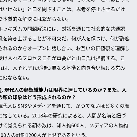
はいけない」と口を閉ざすことは、思考を停止させるだけ
で本質的な解決には繋がらない。
ルッキズムの問題解決には、対話を通じて社会的な共通認
識を築き上げることが不可欠だ。何が人を傷つけ、何が許容
されるのかをオープンに話し合い、お互いの価値観を理解し
受け入れるプロセスこそが重要だと山口氏は指摘する。こ
れは、人それぞれが持つ異なる基準と向き合い続ける営み
に他ならない。
Q. 現代人の顔認識能力は限界に達しているのか？また、人
の顔の印象はどう形成されるのか？
現代人はSNSやメディアを通じて、かつてないほど多くの顔
に接している。2018年の研究によると、人間が名前と紐づ
けて覚えられる顔の数は、知人約600人、メディアの人物約
600人の計約1200人が上限であるという。