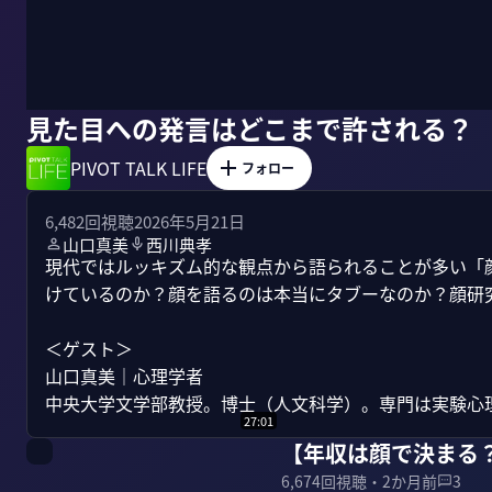
見た目への発言はどこまで許される？
PIVOT TALK LIFE
フォロー
6,482
回視聴
2026年5月21日
山口真美
西川典孝
現代ではルッキズム的な観点から語られることが多い「
けているのか？顔を語るのは本当にタブーなのか？顔研究
＜ゲスト＞

山口真美｜心理学者

中央大学文学部教授。博士（人文科学）。専門は実験心理
27:01
【年収は顔で決まる
6,674
回視聴・
2か月前
3