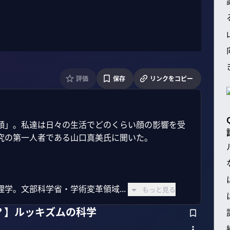
評価
保存
リンクをコピー
顔」。私達は日々の生活でどのくらい顔の影響を受
の第一人者である山口真美氏に聞いた。

学。文部科学省・学術変革領域...
もっと見る
？】ルッキズムの科学