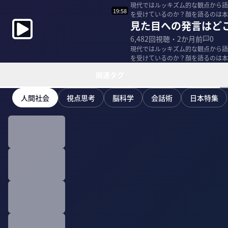
現代ではルッキズム的な観点から語
19:58
を受けているのか？顔を語るのは本
見た目への発言はど
＜ゲスト＞ ...
6,482
回視聴・
2か月前
0
現代ではルッキズム的な観点から語
を受けているのか？顔を語るのは本
＜ゲスト＞ ...
関連タグ
人間社会
視点思考
脳科学
会話術
日本特集