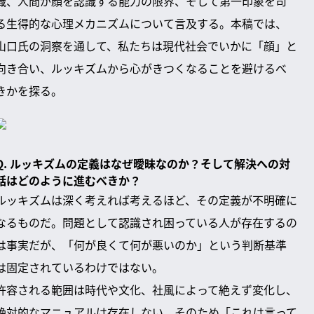
識、人間が顔を認識する能力の限界、そして第一印象を司
る生得的な心理メカニズムについて言及する。本稿では、
山口氏の洞察を通して、私たちは現代社会でいかに「顔」と
向き合い、ルッキズムから心がきつくなることを避けるべ
きかを探る。
Q. ルッキズムの定義はなぜ曖昧なのか？そして解決への対
話はどのように進むべきか？
ルッキズムは深く考えれば考えるほど、その定義が不明確に
なるものだ。問題として認識され困っている人が存在するの
は事実だが、「何が良くて何が悪いのか」という判断基準
は固定されているわけではない。
許容される範囲は時代や文化、社風によって絶えず変化し、
絶対的なマニュアルは存在しない。そのため「これは言って