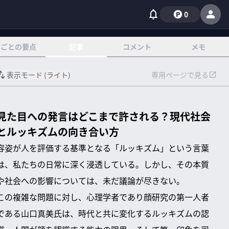
0
章ごとの要点
記事
コメント
メモ
表示モード (
ライト
)
専用ページで見る
見た目への発言はどこまで許される？現代社会
とルッキズムの向き合い方
容姿が人を評価する基準となる「ルッキズム」という言葉
は、私たちの日常に深く浸透している。しかし、その本質
や社会への影響については、未だ議論が尽きない。
この複雑な問題に対し、心理学者であり顔研究の第一人者
である山口真美氏は、時代と共に変化するルッキズムの認