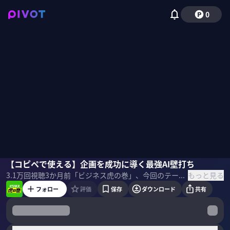
0
林佑香
【コピペで使える】企画を成功に導く最強AI壁打ち
里崎智也
田中奏真
もっと見る
3.1万
回視聴
3か月前
「ビジネス虎の巻」、今回のテーマは「AIプロンプト」。BuySell Technologies執行役員・田中奏真氏が、AIを敵に回す 最強企画術を解説。 ＜ゲスト＞ 田中奏真｜BuySell Technologies執行役員 マーケティング統括本部統括本部長 2006年に神戸大学経営学部卒業後、エン・ジャパン（現エン）に入社。22年に執行役員に就任し、70名規模のマーケティング組織を牽引。25年よりBuySell Technologies執行役員。現在は、M&A（合併、買収）による複数ブランドの統合を推進し、グループ全体のマーケティングを統括。 ＜目次＞
フォロー
評価
保存
ダウンロード
共有