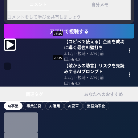
コメント
自分メモ
コメントをして学びを共有しましょう
アプリで視聴する
27:45
【コピペで使える】企画を成功
に導く最強AI壁打ち
3.1万
回視聴・
3か月前
20:35
5
4.3
【敵からの助言】リスクを先読
みするAIプロンプト
1.2万
回視聴・
2か月前
2
4.3
関連タグ
あなたへのおすすめ
AI事業
事業知見
AI活用
AI変革
業務効率化