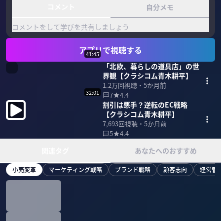
コメント
自分メモ
コメントをして学びを共有しましょう
アプリで視聴する
41:45
「北欧、暮らしの道具店」の世
界観【クラシコム青木耕平】
1.2万
回視聴・
5か月前
32:01
7
4.4
割引は悪手？逆転のEC戦略
【クラシコム青木耕平】
7,693
回視聴・
5か月前
5
4.4
関連タグ
あなたへのおすすめ
小売変革
マーケティング戦略
ブランド戦略
顧客志向
経営管