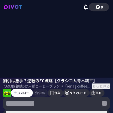
0
青木耕平
割引は悪手？逆転のEC戦略【クラシコム青木耕平】
竹内由恵
もっと見る
7,693
回視聴
5か月前
コーヒーブランド「renag coffee」を起業した竹内由恵が、ビジネスのトップランナーから「持続可能なスモールビジネス」の極意を学ぶシリーズ。 今回のゲストは、熱狂的なファンを持つライフカルチャープラットフォーム「北欧、暮らしの道具店」を運営するクラシコム代表・青木耕平氏。 多くのECサイトが在庫過多や値引き合戦に苦しむ中、「20年間、良品廃棄ゼロ」「プロパー消化率98%」という驚異的な実績を誇る「北欧、暮らしの道具展」。その裏には冷徹なまでの計数管理と「売れやすさより、面白さを優先する」という逆転の戦略があった。 ＜ゲスト＞ 青木耕平｜クラシコム代表取締役 ＜目次＞
フォロー
評価
保存
ダウンロード
共有