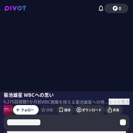
0
菊池雄星
菊池雄星 WBCへの思い
山田隼哉
もっと見る
6,270
回視聴
5か月前
WBC開幕を控える菊池雄星への特別インタビュー。リスクを承知で出場を熱望する、その背景には何があるのか。前大会で侍ジャパンに帯同した野球アナリスト・山田隼哉が、鋭く核心を突く。 ＜ゲスト＞ 菊池雄星｜メジャーリーガー 1991年岩手県盛岡市で生まれ、花巻東高校卒業後、西武ライオンズに入団。 最多勝 最優秀防御率 ベストナイン（2度） ゴールデンクラブ賞を獲得。 2019年にメジャーリーグへ挑戦。2021年にオールスターに初選出。 マリナーズ、ブルージェイズ、アストロズを経て、現在エンゼルスに所属。 ＜参考書籍＞ 『こうやって、僕は戦い続けてきた。 「理想の自分」に近づくための77の習慣』 菊池雄星（著）PHP研究所（刊）
フォロー
評価
保存
ダウンロード
共有