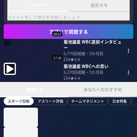
コメント
自分メモ
コメントをして学びを共有しましょう
アプリで視聴する
29:17
菊池雄星 WBC直前インタビュ
ー
6,776
回視聴・
5か月前
17:35
4
4.4
菊池雄星 WBCへの思い
6,270
回視聴・
5か月前
4
4.4
関連タグ
あなたへのおすすめ
スポーツ分析
アスリート評価
チームマネジメント
日本特集