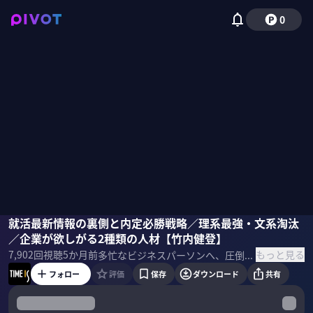
0
竹内健登
就活最新情報の裏側と内定必勝戦略／理系最強・文系淘汰
／企業が欲しがる2種類の人材【竹内健登】
もっと見る
7,902
回視聴
5か月前
多忙なビジネスパーソンへ、圧倒的な成果を上げている著名人が時間術のヒントを提供する「TIME IS」。今回は、就活塾「ホワイトアカデミー」代表・竹内健登氏に「就活最新トレンドと内定必勝戦略」を聞いた。 ＜出演者＞ 竹内健登｜就活塾「ホワイトアカデミー」代表 ＜参考書籍＞ 『子どもを一流ホワイト企業に内定させる方法』
フォロー
評価
保存
ダウンロード
共有