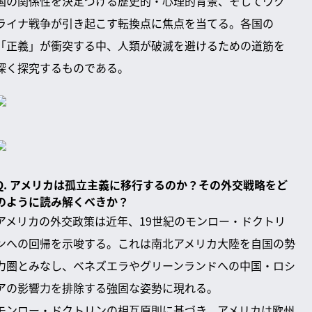
国の関係性を決定づける歴史的・心理的背景、そしてウク
ライナ戦争が引き起こす転換点に焦点を当てる。各国の
「正義」が衝突する中、人類が破滅を避けるための道筋を
深く探究するものである。
Q. アメリカは孤立主義に移行するのか？その外交戦略をど
のように読み解くべきか？
アメリカの外交政策は近年、19世紀のモンロー・ドクトリ
ンへの回帰を示唆する。これは南北アメリカ大陸を自国の勢
力圏とみなし、ベネズエラやグリーンランドへの中国・ロシ
アの影響力を排除する強固な姿勢に現れる。
モンロー・ドクトリンの相互原則に基づき、アメリカは欧州