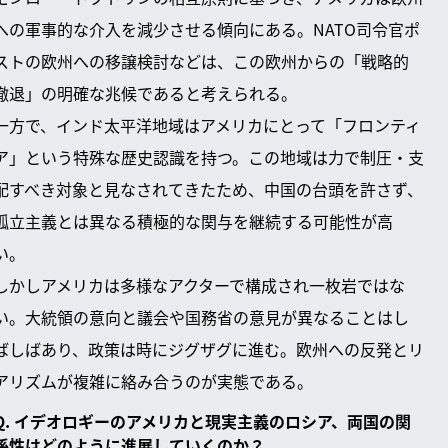
への軍事的な介入を減少させる傾向にある。NATO司令官ポ
ストの欧州への移譲検討などは、この欧州からの「戦略的
撤退」の明確な兆候であると考えられる。
一方で、インド太平洋地域はアメリカにとって「フロンティ
ア」という特殊な歴史認識を持つ。この地域は力で制圧・支
配すべき対象と見なされてきたため、中国の台頭を許さず、
孤立主義とは異なる積極的な関与を継続する可能性が高
い。
しかしアメリカは多様なアクターで構成され一枚岩ではな
い。大統領の意向と議会や国務省の意見が異なることはし
ばしばあり、政策は時にジグザグに進む。欧州への反発とリ
アリズムが複雑に絡み合うのが実態である。
Q. イデオロギーのアメリカと現実主義のロシア、両国の関
係性はどのように進展していくのか？