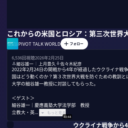
これからの米国とロシア：第三次世界
PIVOT TALK WORLD
フォロー
6,536
回視聴
2026年2月25日
細谷雄一
上月豊久
佐々木紀彦
｜
2022年2月24日の開戦から4年が経過したウクライナ
国はどう動くのか？第３次世界大戦を防ぐための教訓と
大学の細谷雄一教授に対談してもらった。

＜ゲスト＞

細谷雄一｜慶應義塾大学法学部　教授

立教大・英...
もっと見る
40:44
ウクライナ戦争から