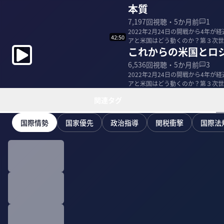
本質
7,197
回視聴・
5か月前
1
2022年2月24日の開戦から4年
42:50
アと米国はどう動くのか？第３次世
これからの米国とロ
と、慶應義塾...
6,536
回視聴・
5か月前
3
2022年2月24日の開戦から4年
アと米国はどう動くのか？第３次世
と、慶應義塾...
関連タグ
国際情勢
国家優先
政治指導
関税衝撃
国際法