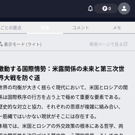
0
章ごとの要点
記事
コメント
メモ
表示モード (
ライト
)
専用ページで見る
激動する国際情勢：米露関係の未来と第三次世
界大戦を防ぐ道
世界の均衡が大きく揺らぐ現代において、米国とロシアの関
係は国際秩序の行方を占う上で極めて重要な要素である。
歴史的な対立と協力、それぞれの思惑が複雑に絡み合い、
一筋縄ではいかない現状がそこには存在する。
本稿では、米国とロシアの外交政策の根本にある哲学、両