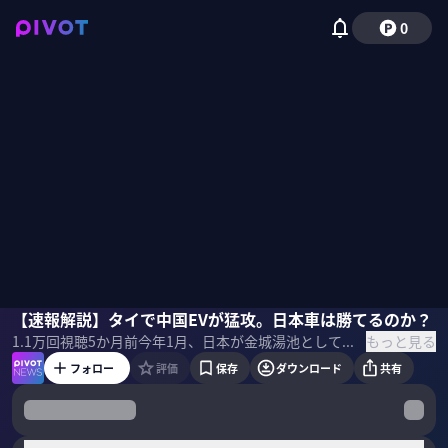
0
安藤久史
【速報解説】タイで中国EVが猛攻。日本車は勝てるのか？
佐々木紀彦
もっと見る
1.1万
回視聴
5か月前
今年1月、日本が金城湯池としてきたタイの自動車マーケットで、中国車のシェアが日本車を逆転。今、タイで何が起きているのか？これは一時的な現象なのか？フォーインの安藤久史アナリストに速報解説してもらった。 ＜ゲスト＞ 安藤久史｜フォーイン アナリスト ソウル大大学院修了後、共同通信グループＮＮＡで経済記者として活動。韓国、中国、豪州、シンガポール、インドに駐在。14年フォーイン入社。アジア担当を経て、15年より米州担当。独自の視点と緻密な分析で世界の経済情勢を読み解くジャーナリスト。 ＜目次＞
フォロー
評価
保存
ダウンロード
共有