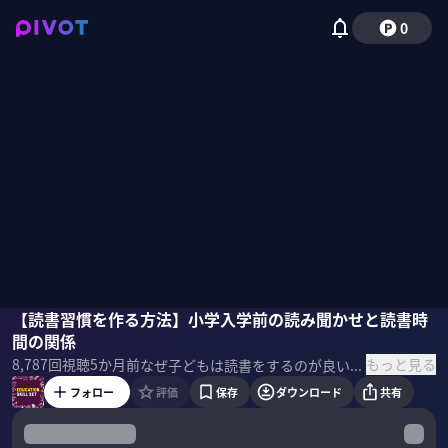
0
山口真由
【読書習慣を作る方法】小学入学前の読み聞かせと読書時
猪原敬介
西岡孝洋
間の関係
もっと見る
8,787
回視聴
5か月前
なぜ子どもは読書をするのが良いのか？本を読まない子へのアプローチ法とは。書店・図書館のメリットは？科学的根拠に基づいて教える子どもの頭が良くなる読書について猪原敬介氏に聞いた。 ＜ゲスト＞ 猪原敬介｜教育心理学者・認知科学者 京都大学大学院教育学研究科修了の教育学博士。2020年より北里大学一般教育学部専任講師。 ＜参考書籍＞ 『読書効果の科学: 読書の“穏やかな”力を活かす3原則』 猪原敬介 (著)京都大学学術出版会（刊）
フォロー
評価
保存
ダウンロード
共有