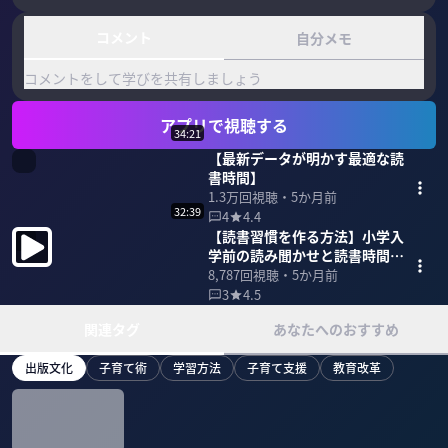
コメント
自分メモ
コメントをして学びを共有しましょう
アプリで視聴する
34:21
【最新データが明かす最適な読
書時間】
1.3万
回視聴・
5か月前
32:39
4
4.4
【読書習慣を作る方法】小学入
学前の読み聞かせと読書時間の
関係
8,787
回視聴・
5か月前
3
4.5
関連タグ
あなたへのおすすめ
出版文化
子育て術
学習方法
子育て支援
教育改革