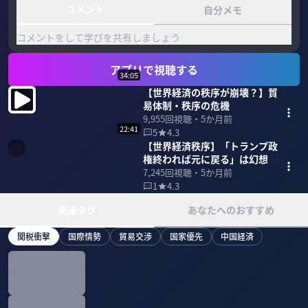
コメント
自分メモ
コメントをして学びを共有しましょう
アプリで視聴する
34:05
【世界経済の秩序が崩壊？】貿
易体制・秩序の危機
9,955
回視聴・
5か月前
22:41
5
4.3
【世界経済秩序】「トランプ政
権終われば元に戻る」は幻想
7,245
回視聴・
5か月前
1
4.3
関連タグ
あなたへのおすすめ
関税衝撃
国際情勢
貿易交渉
国家優先
中国経済