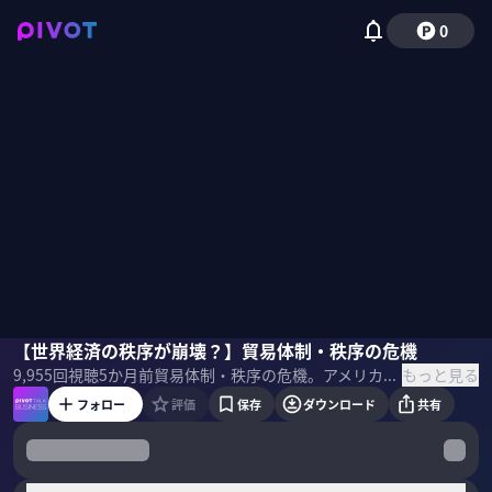
0
菅原淳一
【世界経済の秩序が崩壊？】貿易体制・秩序の危機
小手森千紗
もっと見る
9,955
回視聴
5か月前
貿易体制・秩序の危機。アメリカと世界の温度差とは。日本と世界の意識の違いとは。WTO体制からターンベリー体制へ。 なぜ世界経済の秩序が崩壊しつつあるのか菅原淳一氏に聞いた。 ＜ゲスト＞ 菅原淳一｜オウルズコンサルティンググループ シニアフェロー OECD日本政府代表部専門調査員、みずほリサーチ＆テクノロジーズなどを経て現職。通商政策・経済安全保障の政策分析に長年従事。WTO、EPA、TPP、RCEP等に精通。日米中関係や経済安保戦略が専門。 ＜目次＞
フォロー
評価
保存
ダウンロード
共有