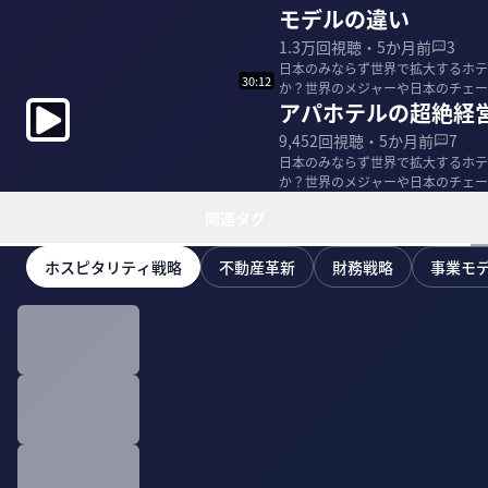
モデルの違い
1.3万
回視聴・
5か月前
3
日本のみならず世界で拡大するホテ
30:12
か？世界のメジャーや日本のチェー
アパホテルの超絶経営
説してもらった。 ...
9,452
回視聴・
5か月前
7
日本のみならず世界で拡大するホテ
か？世界のメジャーや日本のチェー
説してもらった。 ...
関連タグ
ホスピタリティ戦略
不動産革新
財務戦略
事業モ