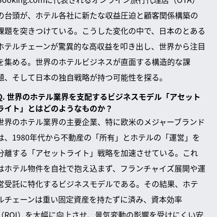
の台頭が、ホテル各社に新たな収益圧迫と顧客関係構築の
課題を突きつけている。こうした変化の中で、日本のとある
ホテルチェーンが驚異的な高収益を叩き出し、世界から注目
を集める。世界のホテルビジネスが直面する構造的な課
題、そして日本の独自戦略が持つ可能性を探る。
Q. 世界のホテル業界を支配するビジネスモデル「アセット
ライト」とはどのようなものか？
世界のホテル業界の主要企業、特に欧米のメジャーブランド
は、1980年代から不動産の「所有」とホテルの「運営」を
分離する「アセットライト」戦略を加速させている。これ
はホテル物件を自社で抱え込まず、フランチャイズ展開や運
営受託に特化するビジネスモデルである。その結果、ホテ
ルチェーンは重い固定資産を持たずに済み、資本効率
（ROI）を大幅に向上させ、景気変動の影響を受けにくい安