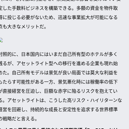
定した手数料ビジネスを構築できる。多額の資金を物件取
得に投じる必要がないため、迅速な事業拡大が可能になる
点も大きなメリットだ。
対照的に、日本国内にはいまだ自己所有型のホテルが多く
残るが、アセットライト型への移行を進める企業も現れ始
めた。自己所有モデルは景気が良い局面では莫大な利益を
もたらす可能性がある一方、景気悪化時には稼働率の低下
が直接経営を圧迫し、巨額な赤字に陥るリスクを抱えてい
る。アセットライトは、こうした高リスク・ハイリターンな
経営を回避し、持続的な成長と安定性を追求する世界標準
の戦略だと言える。