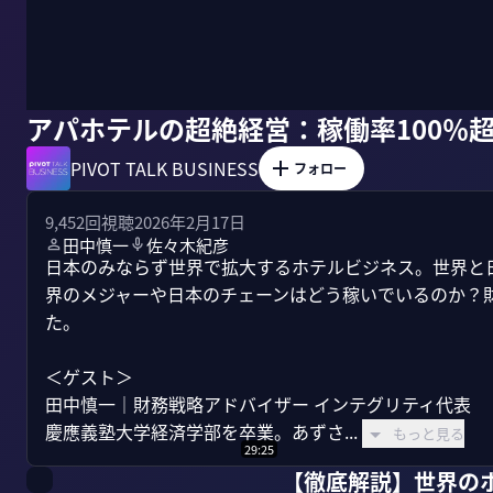
アパホテルの超絶経営：稼働率100％超
PIVOT TALK BUSINESS
フォロー
9,452
回視聴
2026年2月17日
田中慎一
佐々木紀彦
日本のみならず世界で拡大するホテルビジネス。世界と
界のメジャーや日本のチェーンはどう稼いでいるのか？
た。

＜ゲスト＞

田中慎一｜財務戦略アドバイザー インテグリティ代表

慶應義塾大学経済学部を卒業。あずさ...
もっと見る
29:25
【徹底解説】世界の