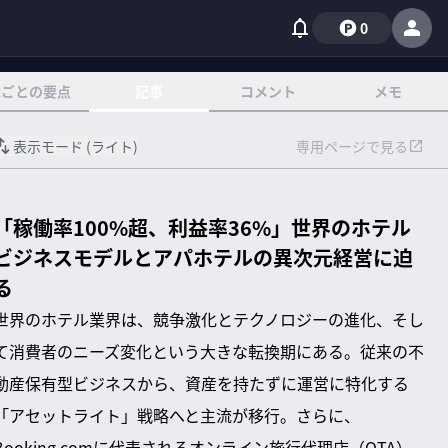
0
章ごとの要点
記事
コメント
メモ
表示モード (
ライト
)
専用ページで見る
「稼働率100%超、利益率36%」世界のホテル
ビジネスモデルとアパホテルの異次元経営に迫
る
世界のホテル業界は、競争激化とテクノロジーの進化、そし
て消費者のニーズ変化という大きな転換期にある。従来の不
動産保有型ビジネスから、資産を持たずに運営に特化する
「アセットライト」戦略へと主流が移行。さらに、
Booking.comに代表されるオンライン旅行代理店（OTA）