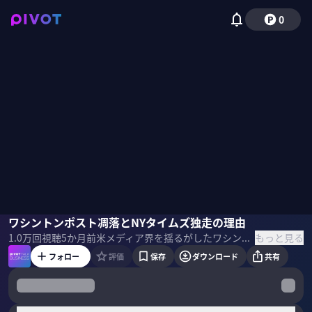
0
津山恵子
ワシントンポスト凋落とNYタイムズ独走の理由
小手森千紗
もっと見る
1.0万
回視聴
5か月前
米メディア界を揺るがしたワシントン・ポストの大量解雇。かつての栄光から一転、なぜ「崖っぷち」に立たされたのか。読者離れやAI導入の迷走、ベゾス体制下の誤算を徹底分析。ニューヨーク・タイムズとの決定的な差を浮き彫りにし、メディアの未来を考察する。 ＜ゲスト＞ 津山 恵子｜ジャーナリスト ニューヨークに20年以上在住。フリーのジャーナリストとして米国政治社会、メディア、テクノロジーなどを長年取材し発信。専修大学ジャーナリズム学科講師。元共同通信社記者。 ＜目次＞
フォロー
評価
保存
ダウンロード
共有