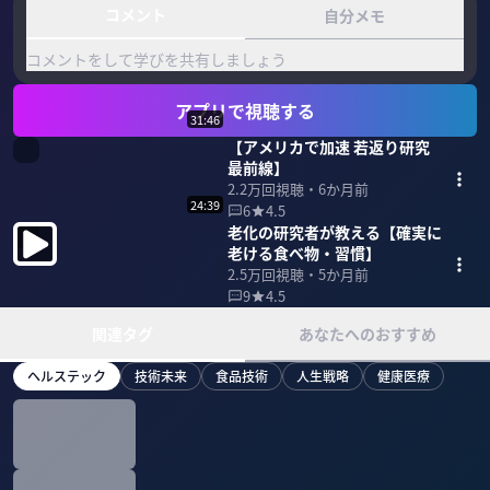
コメント
自分メモ
コメントをして学びを共有しましょう
アプリで視聴する
31:46
【アメリカで加速 若返り研究
最前線】
2.2万
回視聴・
6か月前
24:39
6
4.5
老化の研究者が教える【確実に
老ける食べ物・習慣】
2.5万
回視聴・
5か月前
9
4.5
関連タグ
あなたへのおすすめ
ヘルステック
技術未来
食品技術
人生戦略
健康医療