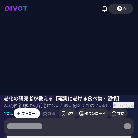
0
成田修造
老化の研究者が教える【確実に老ける食べ物・習慣】
早野元詞
国山ハセン
もっと見る
2.5万
回視聴
5か月前
老けないために何をすればいいのか？生命科学博士の早野元詞氏に最新の若返り研究について伺う。 ＜ゲスト＞ 早野元詞｜生命科学博士／慶應義塾大学特任講師／東京理科大学准教授 2011年東京大学大学院新領域創成科学研究科メディカルゲノム専攻にて博士号取得。主に「老化」の速度について研究をしている。ハーバード大学医学大学院フェロー及びヒューマンフロンティアサイエンスプログラムフェローを経て、慶應義塾大学特任講師・東京理科大学准教授として活躍中。 ＜目次＞
フォロー
評価
保存
ダウンロード
共有