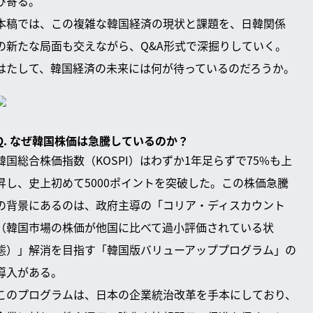
び寄る。
本稿では、この複雑な韓国経済の現状と課題を、日韓関係
の新たな局面も交えながら、Q&A形式で深掘りしていく。
はたして、韓国経済の未来には何が待っているのだろうか。
Q. なぜ韓国株価は急騰しているのか？
韓国総合株価指数（KOSPI）はわずか1年足らずで75%も上
昇し、史上初めて5000ポイントを突破した。この株価急騰
の背景にあるのは、政府主導の「コリア・ディスカウント
（韓国市場の株価が他国に比べて過小評価されている状
態）」解消を目指す「韓国版バリューアッププログラム」の
導入がある。
このプログラムは、日本の企業統治改革を手本にしており、