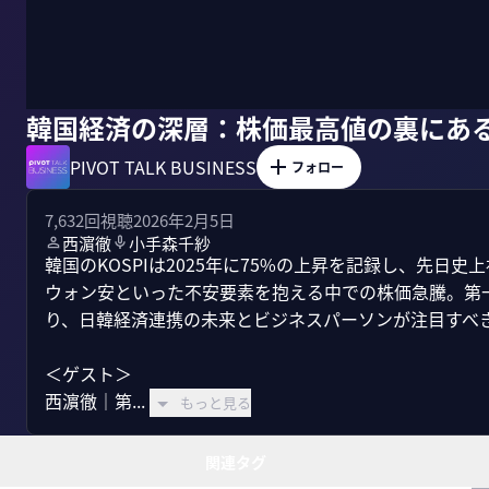
韓国経済の深層：株価最高値の裏にあ
PIVOT TALK BUSINESS
フォロー
7,632
回視聴
2026年2月5日
西濵徹
小手森千紗
韓国のKOSPIは2025年に75%の上昇を記録し、先日
ウォン安といった不安要素を抱える中での株価急騰。第
り、日韓経済連携の未来とビジネスパーソンが注目すべき
＜ゲスト＞

西濵徹｜第...
もっと見る
関連タグ