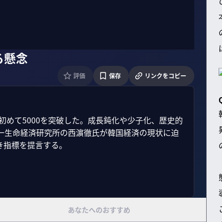
る懸念
評価
保存
リンクをコピー
史上初めて5000を突破した。成長鈍化や少子化、歴史的
一生命経済研究所の西濵徹氏が韓国経済の現状に迫
指標を提言する。

あなたへのおすすめ