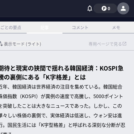
0
章ごとの要点
記事
コメント
メモ
表示モード (
ライト
)
専用ページで見る
期待と現実の狭間で揺れる韓国経済：KOSPI急
騰の裏側にある「K字格差」とは
近年、韓国経済は世界経済の注目を集めている。韓国総合
株価指数（KOSPI）が異例の速度で高騰し、5000ポイント
を突破したことは大きなニュースであった。しかし、この
華々しい株価の裏側で、実体経済は低迷し、ウォン安は進
行。国民生活には「K字型格差」と呼ばれる深刻な分断が忍