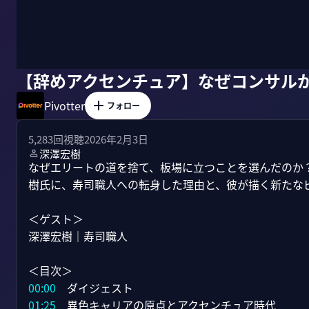
【辞めアクセンチュア】なぜコンサル
Pivotter
フォロー
5,283
回視聴
2026年2月3日
深澤宏樹
なぜエリートの道を捨て、板場に立つことを選んだのか
樹氏に、寿司職人への転身した理由と、彼が描く新たなビ
＜ゲスト＞

深澤宏樹｜寿司職人

00:00
01:25
　異色キャリアの原点とアクセンチュア時代
