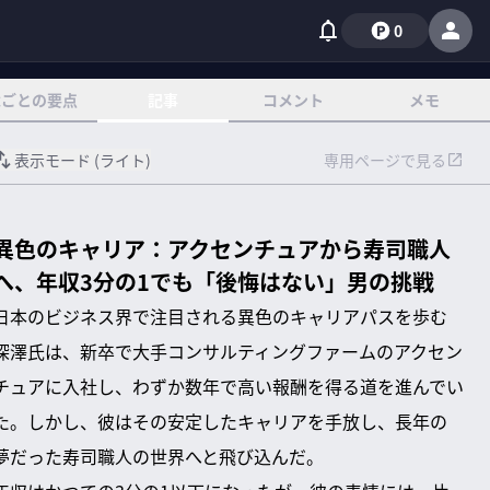
0
章ごとの要点
記事
コメント
メモ
表示モード (
ライト
)
専用ページで見る
異色のキャリア：アクセンチュアから寿司職人
へ、年収3分の1でも「後悔はない」男の挑戦
日本のビジネス界で注目される異色のキャリアパスを歩む
深澤氏は、新卒で大手コンサルティングファームのアクセン
チュアに入社し、わずか数年で高い報酬を得る道を進んでい
た。しかし、彼はその安定したキャリアを手放し、長年の
夢だった寿司職人の世界へと飛び込んだ。