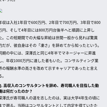
年収は入社1年目で600万円、2年目で700万円、3年目で800
万円、そして4年目には800万円台後半へと順調に上昇し
た。この短期間での大幅な昇給は世間一般から見れば驚異
的だが、彼自身はその「凄さ」を辞めてから知ったという。
同期の中には、深澤氏と同じ4年半でマネージャーに昇進
し、年収1000万円に達した者もいた。コンサルティング業
界の報酬水準の高さを改めて示すキャリアであったと言え
る。
Q. 高収入のコンサルタントを辞め、寿司職人を目指した動
機は何だったのか？
深澤氏が寿司職人の道を志したのは、実は大学4年生の頃に
まで遡る。当時はコンサルタントとして内定を得ていたた