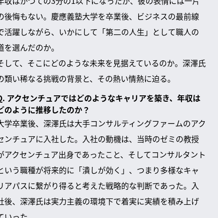
年収はかつての3分の1以下になったが、彼の表情には一片
の後悔もない。慶應義塾大学を卒業後、ビジネスの最前線
で活躍しながら、いかにして「第二の人生」として職人の
道を選んだのか。
そして、そこにどのような未来を見据えているのか。深澤氏
の類い稀なる挑戦の背景と、その熱い情熱に迫る。
Q. アクセンチュアではどのようなキャリアを築き、年収は
どのように推移したのか？
大学卒業後、深澤氏は大手コンサルティングファームのアク
センチュアに入社した。入社の動機は、当時のゼミの教授
がアクセンチュア出身であったこと、そしてコンサルタント
という職種が将来的に「潰しが効く」、つまり多様なキャ
リアパスに繋がり得ると考えた戦略的な判断であった。入
社後、深澤氏は実力主義の環境下で着実に実績を積み上げ
ていった。