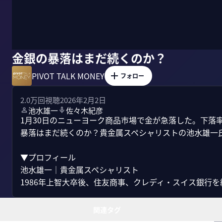
金銀の暴落はまだ続くのか？
PIVOT TALK MONEY
フォロー
2.0万
回視聴
2026年2月2日
池水雄一
佐々木紀彦
1月30日のニューヨーク商品市場で金が急落した。下落率
暴落はまだ続くのか？貴金属スペシャリストの池水雄一氏
▼プロフィール

池水雄一｜貴金属スペシャリスト

1986年上智大卒後、住友商事、クレディ・スイス銀行を経
関連タグ