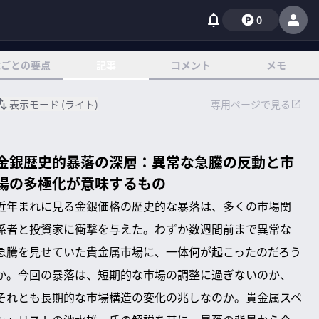
0
章ごとの要点
記事
コメント
メモ
表示モード (
ライト
)
専用ページで見る
金銀歴史的暴落の深層：異常な急騰の反動と市
場の多極化が意味するもの
近年まれに見る金銀価格の歴史的な暴落は、多くの市場関
係者と投資家に衝撃を与えた。わずか数週間前まで異常な
急騰を見せていた貴金属市場に、一体何が起こったのだろう
か。今回の暴落は、短期的な市場の調整に過ぎないのか、
それとも長期的な市場構造の変化の兆しなのか。貴金属スペ