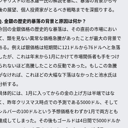
シャリストの池水雄一氏の解説を基に、暴落の背景から今
後の展望、個人投資家がとるべき戦略までを深掘りする。
Q. 金銀の歴史的暴落の背景と原因は何か？
今回の金銀価格の歴史的な暴落は、その直前の市場におい
て、類を見ない異常な価格急騰があったことが最大の背景で
ある。例えば銀価格は短期間に121ドルから76ドルへと急落
したが、これは年末から1月にかけて市場関係者も手をつけ
られないほど高騰したことの反動であった。もしこの急騰
がなければ、これほどの大幅な下落はなかったと池水氏は
分析する。
具体的には、1月に入ってからの金の上げ方は半端ではな
く、昨年クリスマス時点での予測である5000ドル、そして
シルバーの100ドルという予想価格をわずか1月で両方とも
達成してしまった。その後もゴールドは4日間で5000ドルか