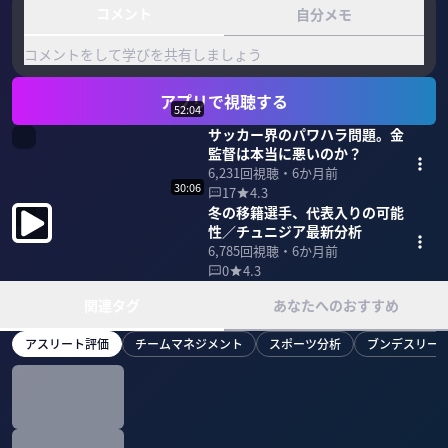
コメント
自分メモ
コメントをして学びを共有しましょう
アプリで視聴する
52:04
サッカー界のパワハラ問題。金
監督は本当に悪いのか？
6,231
回視聴・
6か月前
30:06
17
4.3
冬の移籍選手、代表入りの可能
性／チュニジア最新分析
6,785
回視聴・
6か月前
0
4.3
関連タグ
あなたへのおすすめ
アスリート評価
チームマネジメント
スポーツ分析
ブンデスリー