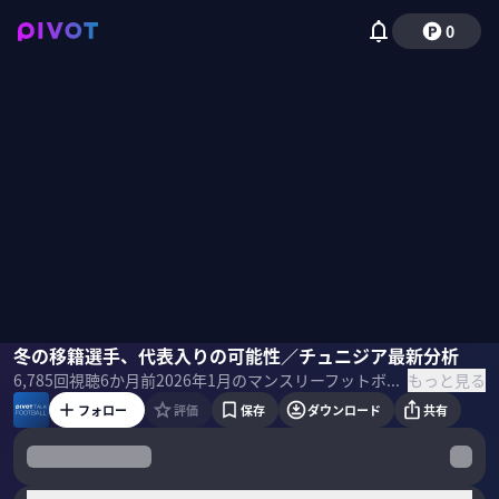
0
Leothefootball
冬の移籍選手、代表入りの可能性／チュニジア最新分析
ミムラユウスケ
木崎伸也
垣内一之
佐々木紀彦
もっと見る
6,785
回視聴
6か月前
2026年1月のマンスリーフットボールは、監督解任のバロメーター、Jリーグのパワハラ問題、冬の移籍選手の代表入りの可能性などを徹底議論した。 ＜ゲスト＞ Leo the football｜シュワーボ東京監督 1986年福島生まれ。YouTubeのチャンネル登録者数は30万人を超える。自身で立ち上げた東京都社会人サッカーチーム「シュワーボ東京」の代表監督。 ミムラユウスケ｜スポーツライター 2006年7月にスポーツライターとしての活動をはじめ、2009年1月にドイツへ渡る。ドイツを中心にヨーロッパで取材。2016年9月22日より、拠点を再び日本に移す。 木崎伸也｜スポーツライター 1975年、東京都生まれ。2002年夏にオランダへ移住。翌2003年から6年間、ドイツを拠点に欧州サッカーを取材。スポーツ誌『Number』はじめ、各メディアに寄稿。最新刊は小説『アイム・ブルー』。2018年10月よりサッカーカンボジア代表のスタッフに。 垣内一之｜スポーツニッポン記者 1998年にイタリアに移住し、約8年間、中田英寿、中村俊輔、柳沢敦ら日本人選手を中心にセリエAを取材。2006年のドイツW杯後に帰国し、現在はスポニチで取材を続けている。 ＜目次＞
フォロー
評価
保存
ダウンロード
共有