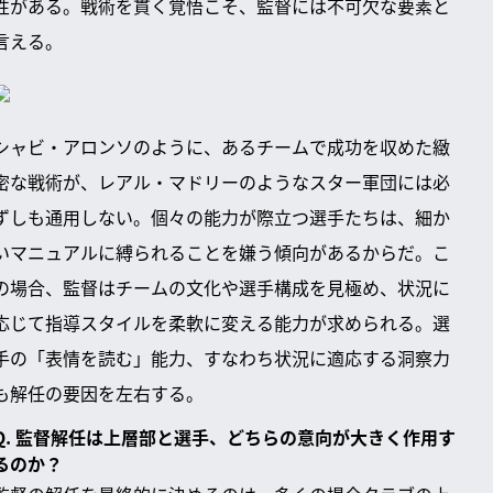
性がある。戦術を貫く覚悟こそ、監督には不可欠な要素と
言える。
シャビ・アロンソのように、あるチームで成功を収めた緻
密な戦術が、レアル・マドリーのようなスター軍団には必
ずしも通用しない。個々の能力が際立つ選手たちは、細か
いマニュアルに縛られることを嫌う傾向があるからだ。こ
の場合、監督はチームの文化や選手構成を見極め、状況に
応じて指導スタイルを柔軟に変える能力が求められる。選
手の「表情を読む」能力、すなわち状況に適応する洞察力
も解任の要因を左右する。
Q. 監督解任は上層部と選手、どちらの意向が大きく作用す
るのか？