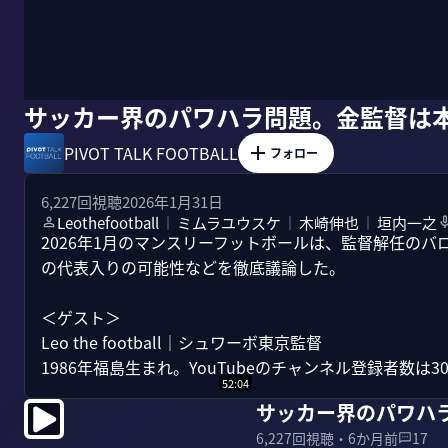
サッカー界のパワハラ問題。金監督は
PIVOT TALK FOOTBALL
フォロー
6,227
回視聴
2026年1月31日
Leothefootball
ミムラユウスケ
木崎伸也
垣内一之
｜
｜
｜
2026年1月のマンスリーフットボールは、監督解任の
の代表入りの可能性などを徹底議論した。

＜ゲスト＞

Leo the football｜シュワーボ東京監督

1986年福島生まれ。YouTubeのチャンネル登録者数は3
52:04
サッカー界のパワハ
6,227
回視聴・
6か月前
17