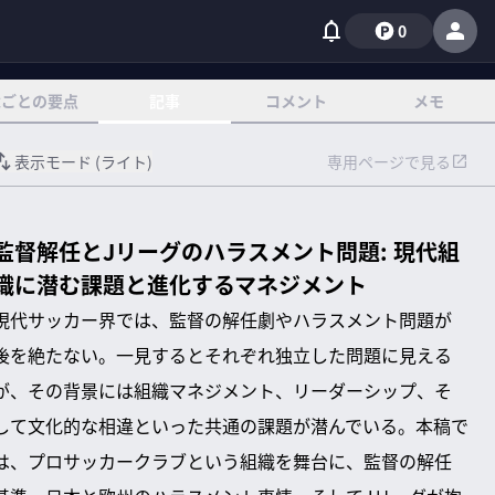
0
章ごとの要点
記事
コメント
メモ
表示モード (
ライト
)
専用ページで見る
監督解任とJリーグのハラスメント問題: 現代組
織に潜む課題と進化するマネジメント
現代サッカー界では、監督の解任劇やハラスメント問題が
後を絶たない。一見するとそれぞれ独立した問題に見える
が、その背景には組織マネジメント、リーダーシップ、そ
して文化的な相違といった共通の課題が潜んでいる。本稿で
は、プロサッカークラブという組織を舞台に、監督の解任