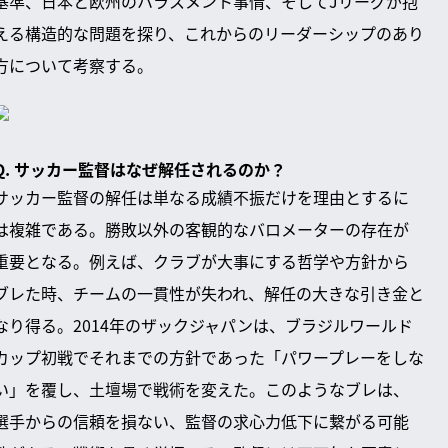
基準、日本と欧州のハラスメント事情、そしてJリーグが抱
える構造的な問題を探り、これからのリーダーシップのあり
方について考察する。
Q. サッカー監督はなぜ解任されるのか？
サッカー監督の解任は単なる成績不振だけを理由とするに
は複雑である。勝敗以外の客観的なバロメーターの存在が
重要となる。例えば、クラブが大事にする哲学や方針から
ブレた時、チームの一貫性が失われ、解任の大きな引き金と
なり得る。2014年のザックジャパンは、ブラジルワールド
カップ初戦でそれまでの方針であった「パワープレーをしな
い」を覆し、土壇場で戦術を変えた。このようなブレは、
選手からの信頼を損ない、監督の求心力低下に繋がる可能