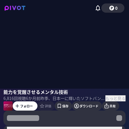
0
岡田友輔
能力を覚醒させるメンタル技術
斎藤隆
西川典孝
もっと見る
6,816
回視聴
6か月前
昨季、日本一に輝いたソフトバンクホークス。その躍進を支えた影の立役者が、「メンタルは性格ではなく技術である」と説く伴元裕氏。ビジネスや教育の現場でも応用できる、大舞台で結果を出すための「メンタルスキル」に迫る。 ＜ゲスト＞ 斎藤 隆｜野球解説者 伴 元裕 ｜メンタルパフォーマンスコーチ 岡田友輔｜DELTA社長 ＜目次＞
フォロー
評価
保存
ダウンロード
共有