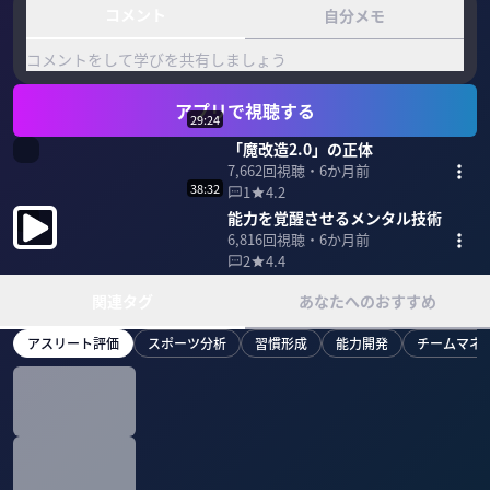
コメント
自分メモ
コメントをして学びを共有しましょう
アプリで視聴する
29:24
「魔改造2.0」の正体
7,662
回視聴・
6か月前
38:32
1
4.2
能力を覚醒させるメンタル技術
6,816
回視聴・
6か月前
2
4.4
関連タグ
あなたへのおすすめ
アスリート評価
スポーツ分析
習慣形成
能力開発
チームマネ