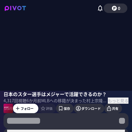
0
山田結軌
日本のスター選手はメジャーで活躍できるのか？
西川典孝
もっと見る
4,317
回視聴
6か月前
MLBへの移籍が決まった村上宗隆・岡本和真・今井達也。球団の思惑や期待される数値とは？現地取材の内容をもとに、MLB記者の山田結軌氏に話を聞いた。 ＜ゲスト＞ 山田結軌｜MLB記者 2007年産経新聞社入社。サンスポでプロ野球担当記者としてキャリアを積む。16年よりNYに駐在し、MLBの現場を取材。25年2月、18年間勤めた同社を退社し独立。MLB記者として米国を拠点に活動。 ＜MC＞ 西川典孝 NHKアナウンサー時代は、MLBや高校野球の実況を担当。DeNAファン。 ＜目次＞
フォロー
評価
保存
ダウンロード
共有