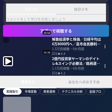
コメント
自分メモ
コメントをして学びを共有しましょう
アプリで視聴する
30:56
解散総選挙と株価／日経平均は
6万8000円へ／高市自民勝利で
株高
1.5万
回視聴・
6か月前
36:38
3
4.4
2億円投資家ヤーマンのデイト
レ&スイング必勝法／銘柄選び
のポイント／リスクを取らない
1.1万
回視聴・
6か月前
勝ち方
3
4.3
関連タグ
あなたへのおすすめ
実践取引
市場変動
資産運用
テクニカル分析
金融プロ