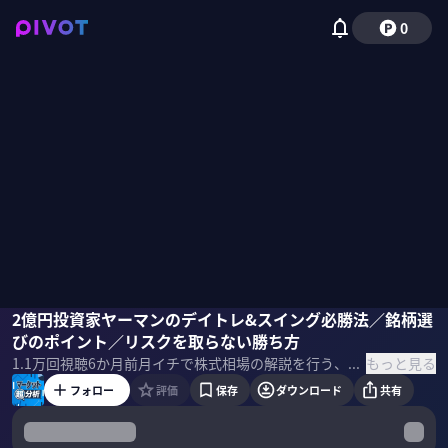
0
木野内栄治
2億円投資家ヤーマンのデイトレ&スイング必勝法／銘柄選
山下拓馬
柴田阿弥
びのポイント／リスクを取らない勝ち方
もっと見る
1.1万
回視聴
6か月前
月イチで株式相場の解説を行う、「マーケット超分析」の1月回。後編は、2億円投資家ヤーマンが株式投資の必勝法を語る。 ＜出演者＞ 柴田阿弥｜MC 木野内栄治｜大和証券 チーフテクニカルアナリスト 1988年に大和証券に入社。 以来一貫してテクニカル分析業務に従事。日経ヴェリタス「人気アナリスト」テクニカル部門で1位に輝くこと21回。 山下拓馬（ヤーマン）｜個人投資家 1985年生まれ。2012年に証券会社の営業マンから個人投資家へ転身。株取引を資金200万円から始めて2億円トレーダーに。美容室や飲食ビジネスなどの事業も展開。 ＜目次＞
フォロー
評価
保存
ダウンロード
共有