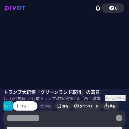
0
佐藤丙午
トランプ大統領「グリーンランド取得」の真意
高橋美野梨
小手森千紗
もっと見る
1.1万
回視聴
6か月前
トランプ政権が掲げる「西半球重視」の国家安全保障戦略を徹底解説。「グリーンランド取得」発言の背景にある、中露の影響力排除と北極海航路の制覇、そして資源確保の狙いを解き明かす。モンロー主義ならぬ「ドンロー主義」が、世界情勢とアメリカの立ち位置をどう変えるのか？ ＜ゲスト＞ 佐藤丙午｜拓殖大学教授 一橋大学博士（法学）。専門は国際政治、安全保障、軍縮核不拡散等。防衛研究所を経て2006年から現職。外務省参与等を歴任。日本軍縮学会会長や国際安全保障学会理事など。 ＜目次＞
フォロー
評価
保存
ダウンロード
共有