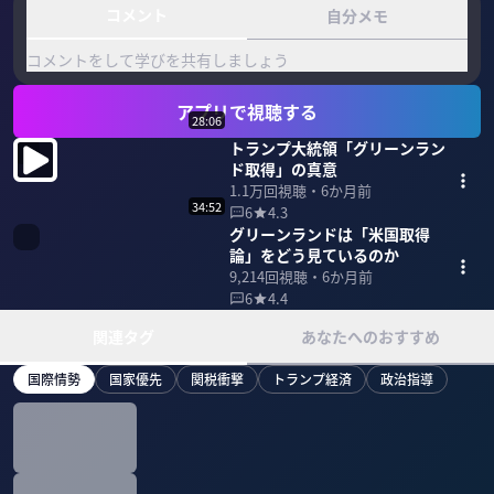
コメント
自分メモ
コメントをして学びを共有しましょう
アプリで視聴する
28:06
トランプ大統領「グリーンラン
ド取得」の真意
1.1万
回視聴・
6か月前
34:52
6
4.3
グリーンランドは「米国取得
論」をどう見ているのか
9,214
回視聴・
6か月前
6
4.4
関連タグ
あなたへのおすすめ
国際情勢
国家優先
関税衝撃
トランプ経済
政治指導