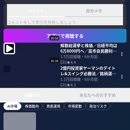
コメント
自分メモ
コメントをして学びを共有しましょう
アプリで視聴する
30:56
解散総選挙と株価／日経平均は
6万8000円へ／高市自民勝利で
株高
1.5万
回視聴・
6か月前
36:38
3
4.4
2億円投資家ヤーマンのデイト
レ&スイング必勝法／銘柄選び
のポイント／リスクを取らない
1.1万
回視聴・
6か月前
勝ち方
3
4.3
関連タグ
あなたへのおすすめ
AI市場
株価動向
資産運用
市場変動
政治リスク