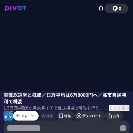
0
木野内栄治
解散総選挙と株価／日経平均は6万8000円へ／高市自民勝
山下拓馬
柴田阿弥
利で株高
もっと見る
1.5万
回視聴
6か月前
月イチで株式相場の解説を行う、「マーケット超分析」の1月回。前編は、木野内栄治の相場予測。 ＜出演者＞ 柴田阿弥｜MC 木野内栄治｜大和証券 チーフテクニカルアナリスト 1988年に大和証券に入社。 以来一貫してテクニカル分析業務に従事。 日経ヴェリタス「人気アナリスト」テクニカル部門で1位に輝くこと21回。 山下拓馬（ヤーマン）｜個人投資家 1985年生まれ。2012年に証券会社の営業マンから個人投資家へ転身。株取引を資金200万円から始めて2億円トレーダーに。美容室や飲食ビジネスなどの事業も展開。 ＜目次＞
フォロー
評価
保存
ダウンロード
共有