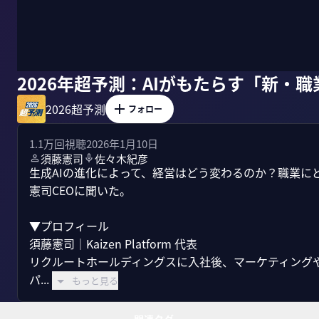
2026年超予測：AIがもたらす「新・
2026超予測
フォロー
1.1万
回視聴
2026年1月10日
須藤憲司
佐々木紀彦
生成AIの進化によって、経営はどう変わるのか？職業にどんな変
憲司CEOに聞いた。

▼プロフィール

須藤憲司｜Kaizen Platform 代表

リクルートホールディングスに入社後、マーケティング
パ...
もっと見る