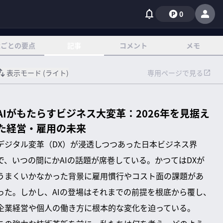
0
章ごとの要点
記事
コメント
メモ
表示モード (
ライト
)
専用ページで見る
AIがもたらすビジネス大変革：2026年を見据え
た経営・雇用の未来
デジタル変革（DX）が浸透しつつあった日本ビジネス界
で、いつの間にかAIの話題が席巻している。かつてはDXが
うまくいかなかった背景に雇用慣行やコスト面の課題があ
った。しかし、AIの登場はそれまでの前提を根底から覆し、
企業経営や個人の働き方に根本的な変化を迫っている。