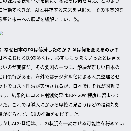
この強力な技術革新を前に、私たちは何を考え、どのよう
に行動すべきか。AIと共存する未来を見据え、その本質的な
影響と未来への展望を紐解いていこう。
Q. なぜ日本のDXは停滞したのか？ AIは何を変えるのか？
日本におけるDXの多くは、必ずしもうまくいったとは言え
ないのが実情だ。その要因の一つに、解雇が難しい日本の
雇用慣行がある。海外ではデジタル化による人員整理とセ
ットでコスト削減が実現されるが、日本ではそれが困難で
あり、結果的にコスト削減効果は10〜20%程度に留まって
いた。これでは導入にかかる摩擦に見合うほどの投資対効
果が得られず、DXの推進を妨げていた。
しかしAIの登場は、この状況を一変させる可能性を秘めてい