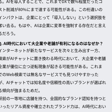
る。AIを導入することで、これまでDXで数%程度だったコ
スト削減が80%にまで達する可能性がある。この桁違いの
インパクトは、企業にとって「導入しない」という選択肢を
奪い去る。もはや、AIは企業に変革を強制する存在だと言え
るだろう。
Q. AI時代において大企業や老舗が有利になるのはなぜか？
インターネットが新たなサービスを次々と生み出す一方、
検索がAIチャットに置き換わる時代において、大企業や老舗
企業が優位に立つ逆転現象が起きる可能性がある。これま
でのWeb検索では無名なサービスでも見つけやすかった
が、AIチャットでは知名度や信頼性の高いブランドが選ばれ
る傾向が強まるためだ。
駅前の一等地に店舗を持つ、全国的なブランド認知を持つと
いったリアル資産や確立されたブランド力は、AI時代におい