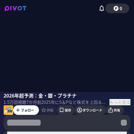
0
池水雄一
2026年超予測：金・銀・プラチナ
佐々木紀彦
もっと見る
1.5万
回視聴
7か月前
2025年にS＆Pなど株式を上回る高騰を見せた貴金属。その勢いは2026年も続くのか？貴金属スペシャリストの池水雄一氏に予測してもらった。 ーーーーーーーーーーーーー 本動画収録後の2026年1月5日、トランプ政権のベネズエラ攻撃による貴金属相場への影響について池水雄一氏聞いた。 ＜池水雄一氏の回答＞ 週末でもあったので、今回の事件に反応して短期的に大きく買われるというものではありません。ただ、長期的には米国の行動は世界情勢の不安定化を促進するのは間違いなく、ゴールドをはじめとした貴金属にとっては圧倒的に強材料です。 ーーーーーーーーーーーーー ▼プロフィール 池水雄一｜貴金属スペシャリスト 1986年上智大卒後、住友商事、クレディ・スイス銀行を経て三井物産で貴金属チームリーダー。2009年スタンダードバンク東京支店長に就任。19年より日本貴金属マーケット協会代表理事を務める。一貫して貴金属ディーリングに従事。「ブルース」の名で世界のディーラーに知れ渡る、マーケットの第一人者である。 ＜目次＞
フォロー
評価
保存
ダウンロード
共有