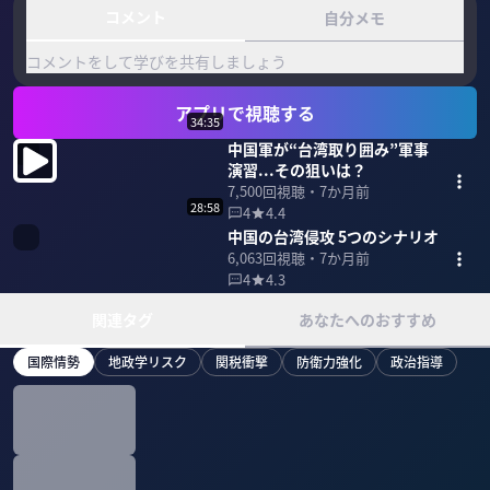
コメント
自分メモ
コメントをして学びを共有しましょう
アプリで視聴する
34:35
中国軍が“台湾取り囲み”軍事
演習...その狙いは？
7,500
回視聴・
7か月前
28:58
4
4.4
中国の台湾侵攻 5つのシナリオ
6,063
回視聴・
7か月前
4
4.3
関連タグ
あなたへのおすすめ
国際情勢
地政学リスク
関税衝撃
防衛力強化
政治指導