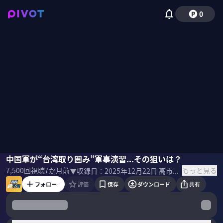
0
松田康博
中国軍が“台湾取り囲み”軍事演習...その狙いは？
小手森千紗
もっと見る
7,500
回視聴
7か月前
▼収録日：2025年12月22日 高市総理の安保論議が白熱する中、中国軍が台湾包囲演習を開始。「2026年侵攻」の可能性はあるのか？トランプ政権の動向から日本の「現状維持コスト」まで。東大・松田康博教授が、実弾演習の真意と、中国が狙う「強制的平和統一」のシナリオを徹底解説。 ＜ゲスト＞ 松田康博｜東京大学東洋文化研究所 教授 慶應義塾大学大学院修了後、防衛省防衛研究所にて主任研究官などを歴任。2011年より現職。専攻はアジア政治外交史や東アジア国際政治研究。中国や台湾の政治、安全保障、中台関係、日本の外交政策を専門とする。実務と学術の双方から東アジア情勢を紐解く、安全保障研究の第一人者。 ▼参考書籍 『中国と台湾ー危機と均衡の政治学』 松田康博 (著) 慶應義塾大学出版会(刊)
フォロー
評価
保存
ダウンロード
共有