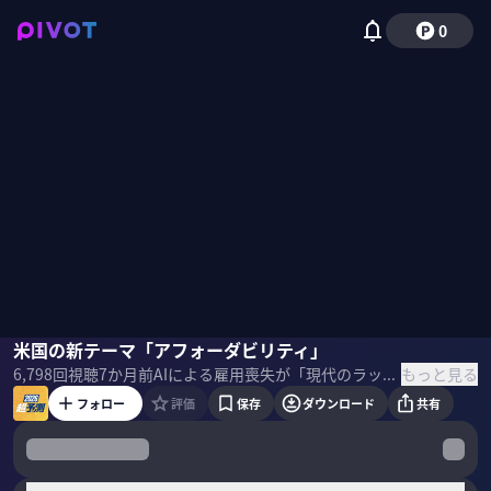
0
三牧聖子
米国の新テーマ「アフォーダビリティ」
小手森千紗
もっと見る
6,798
回視聴
7か月前
AIによる雇用喪失が「現代のラッダイト運動」を誘発し、トランプ支持層に新たな亀裂を生むのか？さらに、民主党の弱点と、共和党内の後継者争いも解説。2026年中間選挙の鍵を握るキーワード「アフォーダビリティ（手頃な価格）」に焦点を当て、アメリカン・ドリーム終焉後の政治地図を予測する。 ＜ゲスト＞ 三牧聖子｜同志社大学大学院 教授 東京大学教養学部卒、同大学院で博士号を取得。日本学術振興会特別研究員、早稲田大学助手などを経て、米国ハーバード大学やジョンズホプキンズ大学で研究員。2025年より現職。専門はアメリカ政治・外交、国際関係論。 ＜目次＞
フォロー
評価
保存
ダウンロード
共有