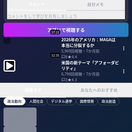
コメント
自分メモ
コメントをして学びを共有しましょう
アプリで視聴する
37:21
2026年のアメリカ：MAGAは
本当に分裂するか
5,969
回視聴・
7か月前
32:35
6
4.4
米国の新テーマ「アフォーダビ
リティ」
6,798
回視聴・
7か月前
3
4.3
関連タグ
あなたへのおすすめ
政治動向
人間社会
デジタル選挙
国際情勢
政治創造