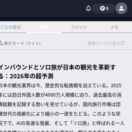
0
章ごとの要点
記事
コメント
メモ
表示モード (
ライト
)
専用ページで見る
インバウンドとソロ旅が日本の観光を革新す
る：2026年の超予測
日本の観光業界は今、歴史的な転換期を迎えている。2025
年には訪日外国人数が4000万人規模に迫り、過去最高の消
費総額を記録する勢いを見せているが、国内旅行市場は団
塊世代の高齢化により縮小の一途をたどる。このような状
況下で、AIの急速な発展、そして「ソロ旅」と呼ばれる一人