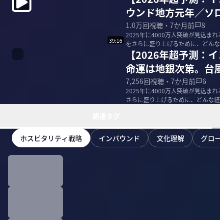
ウンド地方元年／ソ
1.0万
回視聴・
7か月前
8
2025年に4000万人突破が見込
39:16
をさらに盛り上げるために、どんな
【2026年超予測：
に、同...
命運は地銀次第。台風
7,256
回視聴・
7か月前
6
2025年に4000万人突破が見込
さらに盛り上げるために、どんな経
に、同分...
関連タグ
ホスピタリティ戦略
インバウンド
文化理解
グロ