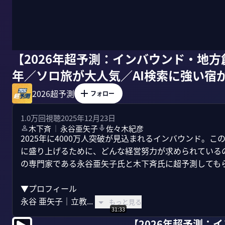
【2026年超予測：インバウンド・地
年／ソロ旅が大人気／AI検索に強い宿
2026超予測
フォロー
1.0万
回視聴
2025年12月23日
木下斉
永谷亜矢子
佐々木紀彦
｜
2025年に4000万人突破が見込まれるインバウンド。こ
に盛り上げるために、どんな経営努力が求められている
の専門家である永谷亜矢子氏と木下斉氏に超予測してもら
▼プロフィール

永谷 亜矢子｜立教...
もっと見る
31:33
【2026年超予測：