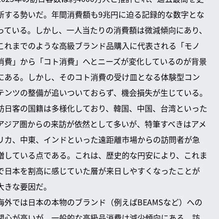
新する勢いだ。年間消費額も9兆円に迫る記録的な数字とな
っている。しかし、一人当たりの消費額は微減傾向にあり、
これまでのような高級ブランド品購入に代表される「モノ
消費」から「コト消費」へとニーズが変化しているのが背景
にある。しかし、そのコト消費の受け皿となる体験型コン
テンツの整備が追いついておらず、機会損失が生じている。
訪日客の国籍は多様化しており、韓国、中国、台湾といった
アジア圏からの来訪が依然として多いが、特筆すべきはアメ
リカ、中東、インドといった遠距離市場からの訪問者が急
増している点である。これは、歴史的な円安により、これま
で日本を割高に感じていた層が来日しやすくなったことが
大きな要因だ。
海外では日本の本物のブランド（例えばBEAMSなど）への
関心が高いが、一般的な高級品消費は減少傾向にある。訪