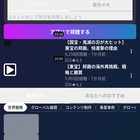
コメント
自分メモ
コメントをして学びを共有しましょう
アプリで視聴する
23:16
【国宝・鬼滅の刃が大ヒット】
東宝の邦画、快進撃の理由
6,158
回視聴・
7か月前
16:00
3
4.3
【東宝】邦画の海外再挑戦、戦
略と勝算
5,893
回視聴・
7か月前
0
4.2
関連タグ
あなたへのおすすめ
世界戦略
グローバル展開
コンテンツ制作
事業事例
グローバ