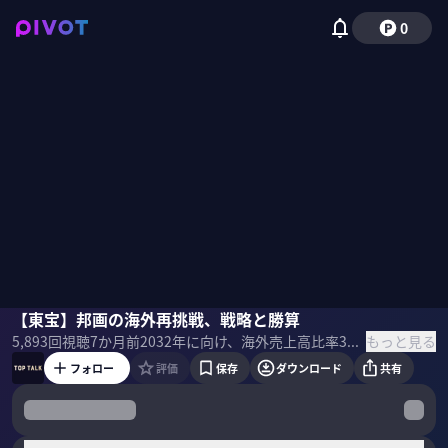
0
松岡宏泰
【東宝】邦画の海外再挑戦、戦略と勝算
佐々木紀彦
磯貝初奈
もっと見る
5,893
回視聴
7か月前
2032年に向け、海外売上高比率30%を目指す東宝。邦画の世界再挑戦に向けた勝ち筋とグローバル戦略は？これから求められるプロデューサー像とは？取締役社長の松岡宏泰氏に聞いた。 ＜ゲスト＞ 松岡宏泰｜東宝 取締役社長 1994年 東宝東和入社 同社社長などを経て2022年から現職 曽祖父は阪急東宝グループの創業者・小林一三 ▼MC 佐々木紀彦 磯貝初奈 ＜目次＞
フォロー
評価
保存
ダウンロード
共有