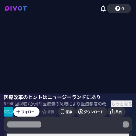
0
志賀隆
医療改革のヒントはニュージーランドにあり
青柳有紀
佐々木紀彦
もっと見る
6,940
回視聴
7か月前
医療費の急増により医療制度の改革が迫られている日本。その一つのヒントになるのが、ニュージランドの医療システムだ。その大枠とリアルについて、ニュージーランド在住の医師である青柳有紀氏に語ってもらった。 ＜ゲスト＞ 志賀隆｜国際医療福祉大学教授 2001年千葉大学医学部を卒業。東京医療センターでの初期研修を経て、米国メイヨー・クリニックで研鑽を積む。ハーバード大学マサチューセッツ総合病院の指導医を務めた救急医療のスペシャリスト。東京ベイ・浦安市川医療センター救急科部長などを歴任後、2017年7月より国際医療福祉大学で現職。安全な医療体制と人材育成を重視し活動中。 青柳有紀｜ニュージーランド在住・内科系専門医 慶應義塾大学法学部を卒業。ニューヨーク大学大学院を修了後、国際機関での勤務を経て群馬大学医学部医学科を卒業。米国での専門医研修を経て、アフリカで臨床医学教育に従事。現在はニュージーランドで内科・感染症科コンサルタントとして勤務。 ＜目次＞
フォロー
評価
保存
ダウンロード
共有