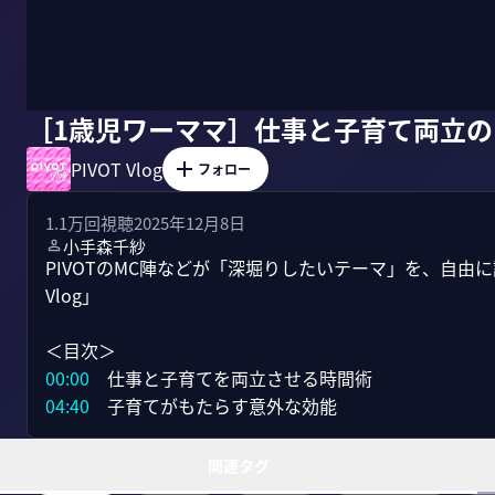
［1歳児ワーママ］仕事と子育て両立
PIVOT Vlog
フォロー
1.1万
回視聴
2025年12月8日
小手森千紗
PIVOTのMC陣などが「深堀りしたいテーマ」を、自由に
Vlog」

00:00
04:40
　子育てがもたらす意外な効能
関連タグ