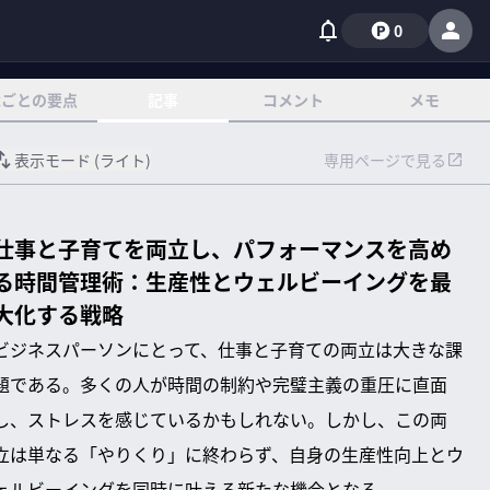
0
章ごとの要点
記事
コメント
メモ
表示モード (
ライト
)
専用ページで見る
仕事と子育てを両立し、パフォーマンスを高め
る時間管理術：生産性とウェルビーイングを最
大化する戦略
ビジネスパーソンにとって、仕事と子育ての両立は大きな課
題である。多くの人が時間の制約や完璧主義の重圧に直面
し、ストレスを感じているかもしれない。しかし、この両
立は単なる「やりくり」に終わらず、自身の生産性向上とウ
ェルビーイングを同時に叶える新たな機会となる。