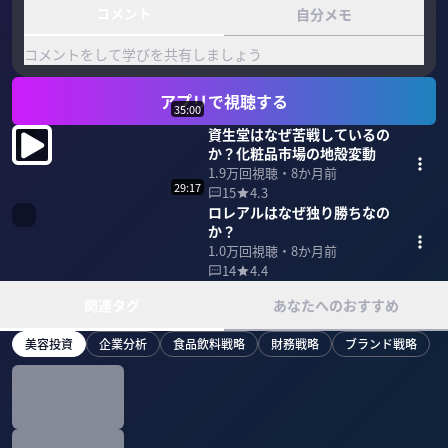
コメント
自分メモ
コメントをして学びを共有しましょう
アプリで視聴する
35:00
資生堂はなぜ苦戦しているの
か？化粧品市場の地殻変動
1.9万
回視聴・
8か月前
29:17
15
4.3
ロレアルはなぜ独り勝ちなの
か？
1.0万
回視聴・
8か月前
14
4.4
関連タグ
あなたへのおすすめ
美容投資
企業分析
食品飲料戦略
財務戦略
ブランド戦略