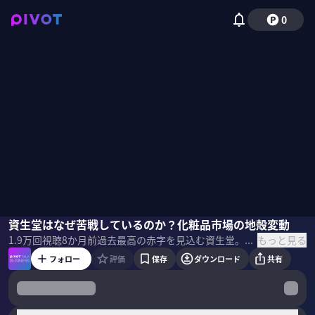
0
田中慎一
資生堂はなぜ苦戦しているのか？化粧品市場の地殻変動
佐々木紀彦
もっと見る
1.9万
回視聴
8か月前
過去最高の赤字を見込む資生堂。独り勝ち状態が続くロレアル。今、世界の化粧品市場ではどんな地殻変動が起きているのか？財務戦略アドバイザーの田中慎一氏に、化粧品業界の競争地図を分析してもらった。 ▼プロフィール 田中慎一｜財務戦略アドバイザー インテグリティ代表 慶応義塾大学経済学部卒業後、監査法人太田昭和センチュリー（現あずさ監査法人）、大和証券SMBC、UBS証券などを経て現職。アドバイザリーサービスのほか、上場企業の将来の経営幹部人材を育成する支援、スタートアップ企業のCFO、買収後の企業変革、買収先企業の再建にも取り組む。 ＜目次＞
フォロー
評価
保存
ダウンロード
共有