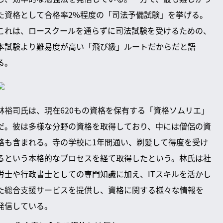
た資格として合格率2%程度の「司法予備試験」を挙げる。
これは、ロースクールを通らずに司法試験を受けるための、
本試験より難易度が高い「飛び級」ルートだからだと語
る。
林裕司氏は、現在620もの資格を保有する「資格ソムリエ」
だ。彼は多様な分野の資格を取得しており、中には僧侶の資
格も含まれる。寺の学校に1年間通い、剃髪して得度を受け
るという本格的なプロセスを経て取得したという。林氏は社
労士や行政書士としての専門知識に加え、ITスキルを活かし
た総合支援サービスを提供し、資格に関する様々な情報を
発信している。