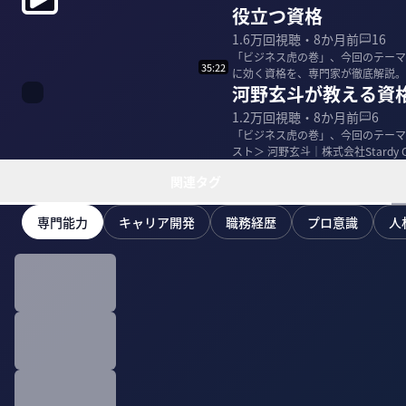
役立つ資格
1.6万
回視聴・
8か月前
16
「ビジネス虎の巻」、今回のテーマ
35:22
河野玄斗が教える資
1.2万
回視聴・
8か月前
6
「ビジネス虎の巻」、今回のテーマは
スト＞ 河野玄斗｜株式会社Stardy 
関連タグ
専門能力
キャリア開発
職務経歴
プロ意識
人