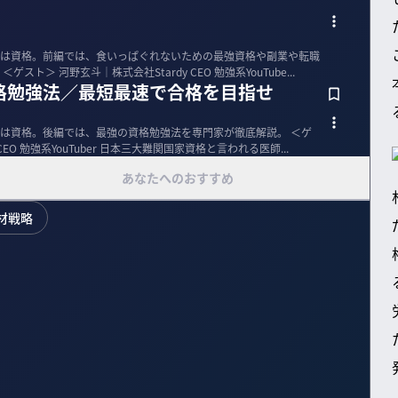
は資格。前編では、食いっぱぐれないための最強資格や副業や転職
に効く資格を、専門家が徹底解説。 ＜ゲスト＞ 河野玄斗｜株式会社Stardy CEO 勉強系YouTube...
格勉強法／最短最速で合格を目指せ
資格。後編では、最強の資格勉強法を専門家が徹底解説。 ＜ゲ
CEO 勉強系YouTuber 日本三大難関国家資格と言われる医師...
あなたへのおすすめ
材戦略