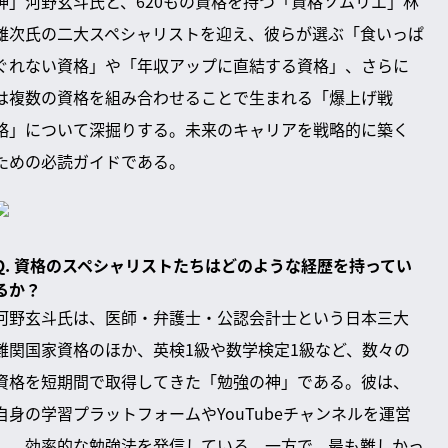
神」河野玄斗氏と、620もの資格を持つ「資格ソムリエ」林
雄次氏の二大スペシャリストを迎え、彼らが選ぶ「食いっぱ
ぐれない資格」や「年収アップに直結する資格」、さらに
は複数の資格を組み合わせることで生まれる「爆上げ戦
略」について深掘りする。未来のキャリアを戦略的に築く
ための必読ガイドである。
Q. 資格のスペシャリストたちはどのような経歴を持ってい
るか？
河野玄斗氏は、医師・弁護士・公認会計士という日本三大
難関国家資格のほか、英検1級や数学検定1級など、数々の
資格を短期間で取得してきた「勉強の神」である。彼は、
自身の学習プラットフォームやYouTubeチャンネルを運営
し、効率的な勉強法を発信している。一方で、最も難しかっ