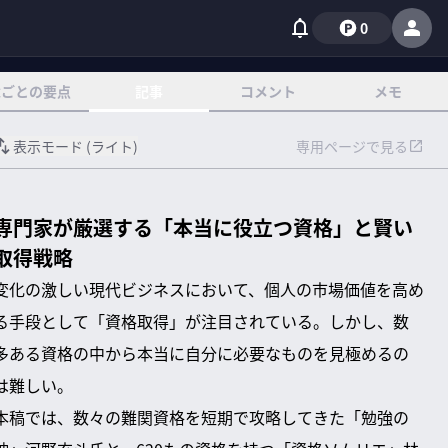
0
章ごとの要点
記事
コメント
メモ
表示モード (
ライト
)
専用ページで見る
専門家が厳選する「本当に役立つ資格」と賢い
取得戦略
変化の激しい現代ビジネスにおいて、個人の市場価値を高め
る手段として「資格取得」が注目されている。しかし、数
多ある資格の中から本当に自分に必要なものを見極めるの
は難しい。
本稿では、数々の難関資格を短期で攻略してきた「勉強の