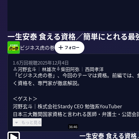
一生安泰 食える資格／簡単にとれる最
ビジネス虎の巻
フォロー
1.6万
回視聴
2025年12月4日
河野玄斗
林雄次
柴田阿弥
西岡孝洋
｜
｜
「ビジネス虎の巻」、今回のテーマは資格。前編では、
く資格を、専門家が徹底解説。

＜ゲスト＞

河野玄斗｜株式会社Stardy CEO 勉強系YouTuber

日本三大難関国家資格と言われる医師・弁護士・公認会計士
もっと見る
36:46
一生安泰 食える資