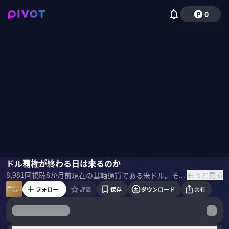
0
宮崎成人
ドル覇権が終わる日は来るのか
野嶋紗己子
もっと見る
8,981
回視聴
8か月前
現在の基軸通貨である米ドル。その地位と影響力はこれからも安泰なのか？それともドルに変わる新たな「覇権通貨」が生まれるのか？基軸通貨の歴史を紐解きながら、東京大学大学院客員教授の宮崎成人氏に聞いた。 ▼プロフィール 宮崎成人｜東京大学大学院 客員教授 1984年大蔵省（現・財務省）入省。主計官、国際機構課長、副財務官など歴任。ロンドン、バーゼル、ワシントンなどで、BIS、IMF等の国際機関に通算17年間勤務。2016年より、東京大学大学院客員教授。現在、三井住友託銀行顧問。著書に『教養としての金融危機」（講談社現代新書）など。 ＜参考書籍＞ 『強い通貨、弱い通貨』 宮崎成人（著）早川書房（刊）
フォロー
評価
保存
ダウンロード
共有