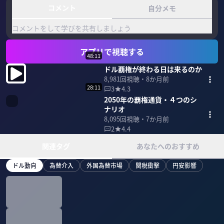
コメント
自分メモ
コメントをして学びを共有しましょう
アプリで視聴する
48:11
ドル覇権が終わる日は来るのか
8,981
回視聴・
8か月前
28:11
3
4.3
2050年の覇権通貨・４つのシ
ナリオ
8,095
回視聴・
7か月前
2
4.4
関連タグ
あなたへのおすすめ
ドル動向
為替介入
外国為替市場
関税衝撃
円安影響