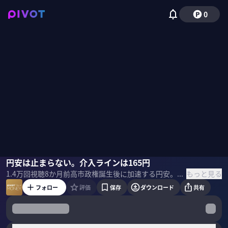
0
佐々木融
円安は止まらない。介入ラインは165円
佐々木紀彦
もっと見る
1.4万
回視聴
8か月前
高市政権誕生後に加速する円安。その背景には要因は何か？来年以降もこのトレンドが続くのか？介入はありうるのか？為替ストラテジストの佐々木融氏に聞いた。 ▼プロフィール 佐々木融｜ふくおかフィナンシャルグループ チーフ・ストラテジスト 92年上智大卒、日銀入行。94年から97年まで国際局為替課にて市場分析のほか、為替市場介入の実務も担当した。2000年よりNY事務所駐在。米連銀など当局との情報交換や市場調査に従事する。23年12月より現職。「日経ヴェリタス」為替アナリストランキングにて16年、18～21年と通算5回の首位を獲得した。 ＜目次＞
フォロー
評価
保存
ダウンロード
共有